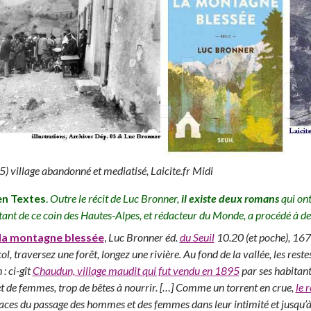
) village abandonné et mediatisé, Laicite.fr Midi
n Textes
.
Outre le récit de Luc Bronner,
il existe deux romans
qui ont
tant de ce coin des Hautes-Alpes, et rédacteur du Monde, a procédé à de 
la montagne blessée
,
Luc Bronner éd.
du Seuil
10.20 (et poche), 16
l, traversez une forêt, longez une rivière. Au fond de la vallée, les restes
 : ci-gît
Chaudun, village maudit qui fut vendu en 1895
par ses habitant
 de femmes, trop de bêtes à nourrir. […] Comme un torrent en crue,
le 
races du passage des hommes et des femmes dans leur intimité et jusqu’à 