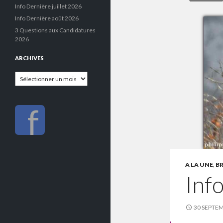
Info Dernière juillet 2026
Info Dernière août 2026
3 Questions aux Candidatures
2026
ARCHIVES
Archives
f
A LA UNE
,
B
Inf
30 SEPTE