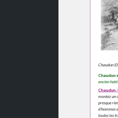
Chaudun (05
Chaudun e
ancien habi
Chaudun, 
montez un co
presque rien
d’hommes et
toutes les t