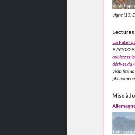
vigne (13) 
Lectures
La Fabriq
97910329252
adolescents
dérives du 
visibilité n
phénomèn
Mise à J
Allemagn