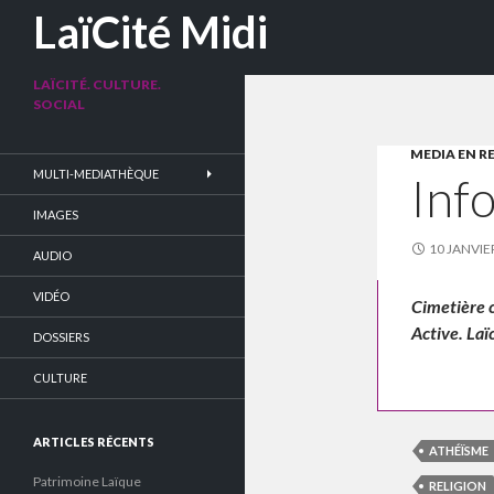
Recherche
LaïCité Midi
LAÏCITÉ. CULTURE.
SOCIAL
MEDIA EN R
MULTI-MEDIATHÈQUE
Inf
IMAGES
10 JANVIE
AUDIO
VIDÉO
Cimetière c
Active. Laï
DOSSIERS
CULTURE
ARTICLES RÉCENTS
ATHÉÏSME
Patrimoine Laïque
RELIGION