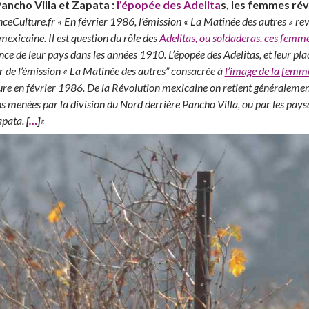
ancho Villa et Zapata :
l’épopée des Adelita
s, les femmes ré
ceCulture.fr « En février 1986, l’émission « La Matinée des autres » re
exicaine. Il est question du rôle des
Adelitas, ou soldaderas, ces femmes 
ce de leur pays dans les années 1910. L’épopée des Adelitas, et leur pl
r de l’émission « La Matinée des autres” consacrée à
l’image de la femm
ure en février 1986. De la Révolution mexicaine on retient généralement
s menées par la division du Nord derrière Pancho Villa, ou par les paysa
apata.
[
…
]
«