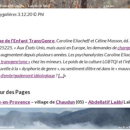
Eygalières 3.12.20 © PhI
ue de l’Enfant TransGenre
,
Caroline Eliacheff et Céline Masson, éd.
25. « Aux États-Unis, mais aussi en Europe, les demandes de
change
augmentent depuis plusieurs années. Les psychanalystes Caroline Eliach
« transgenrisme »
chez les mineurs. Le poids de la culture LGBTQI et l’i
ouvelle à la « dysphorie de genre », ou sentiment d’être né dans le « mau
e
d’embrigadement idéologique
?
[
…
]
«
our des Pages
e-en-Provence
– village de
Chaudun
(05) –
Abdellatif Laâbi
Laï