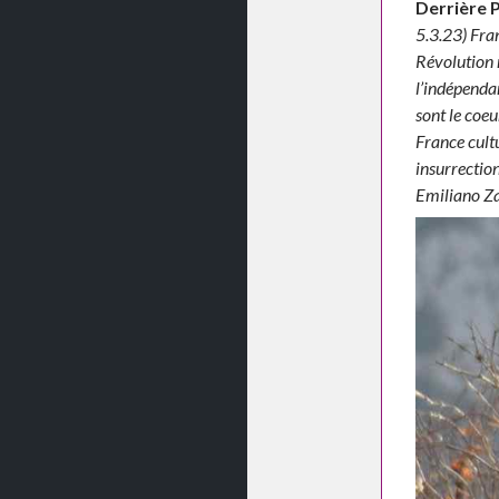
Derrière P
5.3.23) Fran
Révolution m
l’indépendan
sont le coeu
France cult
insurrection
Emiliano Z