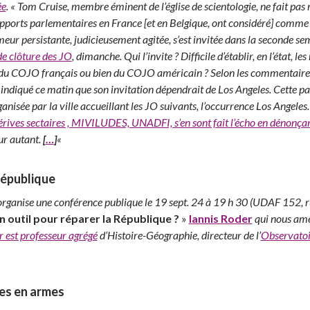
ée
. « Tom Cruise, membre éminent de l’église de scientologie, ne fait pa
apports parlementaires en France [et en Belgique, ont considéré] comme 
eur persistante, judicieusement agitée, s’est invitée dans la seconde s
e clôture des JO
, dimanche. Qui l’invite ? Difficile d’établir, en l’état, le
n du COJO français ou bien du COJO américain ? Selon les commentaires 
 indiqué ce matin que son invitation dépendrait de Los Angeles. Cette p
rganisée par la ville accueillant les JO suivants, l’occurrence Los Angeles.
érives sectaires , MIVILUDES, UNADFI, s’en sont fait l’écho en dénonçan
ur autant.
[
…
]
«
République
organise une conférence publique le 19 sept. 24 à 19 h 30 (UDAF 152, ru
un outil pour réparer la République ?
»
Iannis Roder
qui nous amèn
r est professeur agrégé
d’Histoire-Géographie, directeur de l’
Observatoi
es en armes