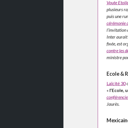
Voute Etoil
plusieurs r
puis une rum
cérémonie d
l’invitatio
Inter aurait
fixée, est o
contre les d
ministre po
Ecole & 
Laïcité 30
«
l’Ecole, 
conférencie
Jaurès.
Mexicain