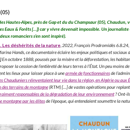
(05)
 des Hautes-Alpes, près de Gap et du du Champsaur (05), Chaudun, 
 les Eaux & Forêts […]) car y vivre devenait impossible. Un journaliste
t deux romanciers s’en sont inspiré).
 Les déshérités de la nature
,
2022, François Prodromidès 6.8.24,
arina Hands, ce documentaire éclaire les enjeux politiques et sociaux d
]
En octobre 1888, poussés par la misère et la déforestation, les habita
oposer la cession de l’entièreté de leurs terres à l’État. Un peu moins de
nt les lieux pour laisser place à une
armée de fonctionnaires
de l’admini
es Chauduniers réinventaient leur vie dans la région, en Algérie ou aux 
n des terrains de montagne
(RTM) […] de vastes opérations pour replante
 vraiment responsables de la dégradation de leur environnement
? Ont-il
de montagne par les élites
de l’époque, qui entendaient soumettre la natu