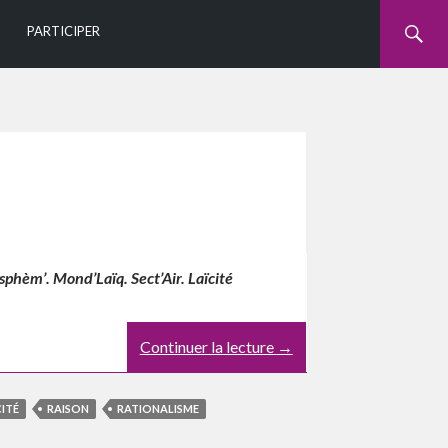
U
PARTICIPER
sphèm’. Mond’Laïq. Sect’Air. Laïcité
Continuer la lecture
→
CITÉ
RAISON
RATIONALISME