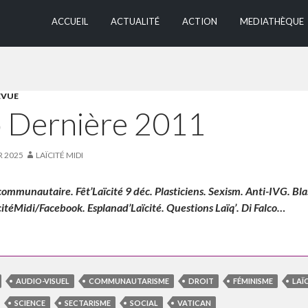
ALLER AU CONTEN
ACCUEIL
ACTUALITÉ
ACTION
MEDIATHÈQUE
EVUE
o Dernière 2011
R 2025
LAÏCITÉ MIDI
ommunautaire. Fêt’Laïcité 9 déc. Plasticiens. Sexism. Anti-IVG. Bla
citéMidi/Facebook. Esplanad’Laïcité. Questions Laïq’. Di Falco…
AUDIO-VISUEL
COMMUNAUTARISME
DROIT
FÉMINISME
LAÏ
SCIENCE
SECTARISME
SOCIAL
VATICAN