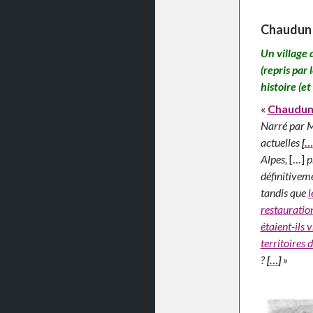
Chaudun 
Un village
(repris par
histoire (e
«
Chaudun.
Narré par M
actuelles
[
…
Alpes,
[…]
pr
définitiveme
tandis que
l
restauratio
étaient-ils
territoires 
?
[
…
]
»