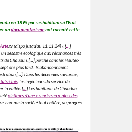
vendu en 1895 par ses habita
nts à l’Etat
 et un
documentarisme
ont raconté cette
Arte
.tv (dispo jusqu’au 11.11.24) «
[
…
]
’un désastre écologique aux résonances très
nts de Chaudun, […] perché dans les Hautes-
 sept ans plus tard, ils abandonnaient
stration […]. Dans les décennies suivantes,
États-Unis
, les ingénieurs du service de
r la vallée.
[
…
]
Les habitants de Chaudun
s été
victimes d’une « reprise en main » des
re, comme la société tout entière, au progrès