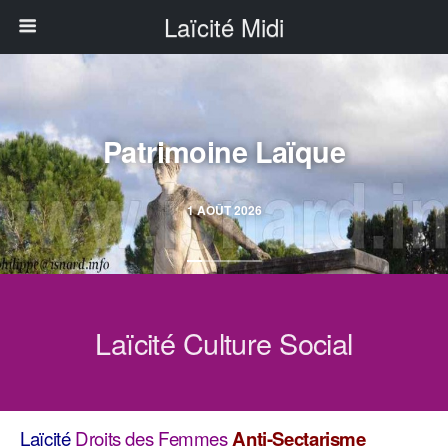
Laïcité Midi
Patrimoine Laïque
1 AOÛT 2026
Laïcité Culture Social
Laïcité
Droits des Femmes
Anti-Sectarisme