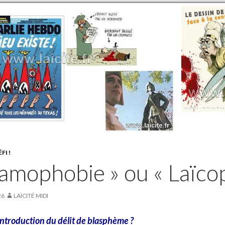
FI !
slamophobie » ou « Laïco
26
LAÏCITÉ MIDI
introduction du délit de blasphème ?