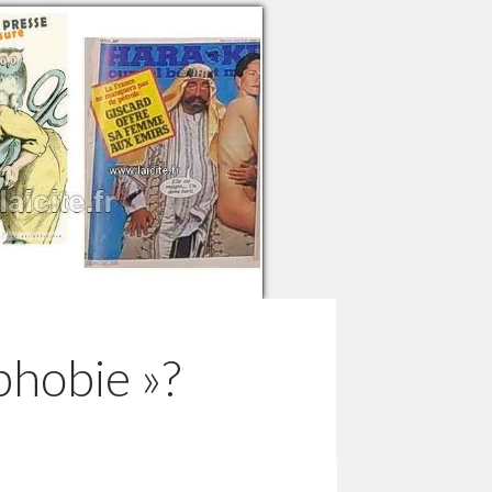
phobie »?