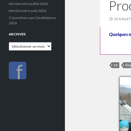
Pro
Info Dernière juillet 2026
Info Dernière août 2026
3 Questions aux Candidatures
19 JUILLE
2026
Quelques no
ARCHIVES
Archives
f
13
ÉG