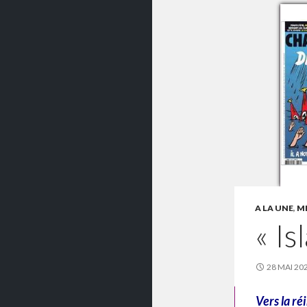
A LA UNE
,
MÉ
« I
28 MAI 20
Vers la ré