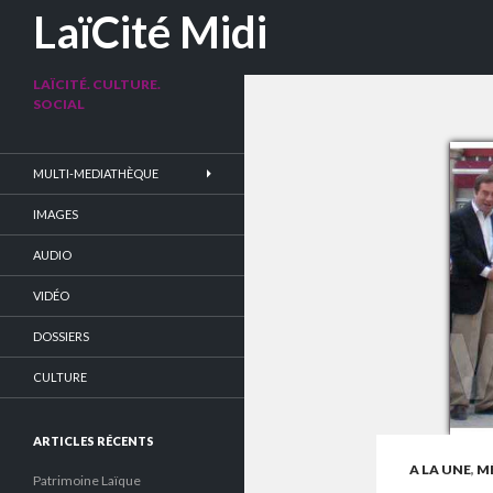
Recherche
LaïCité Midi
LAÏCITÉ. CULTURE.
SOCIAL
MULTI-MEDIATHÈQUE
IMAGES
AUDIO
VIDÉO
DOSSIERS
CULTURE
ARTICLES RÉCENTS
A LA UNE
,
MÉ
Patrimoine Laïque