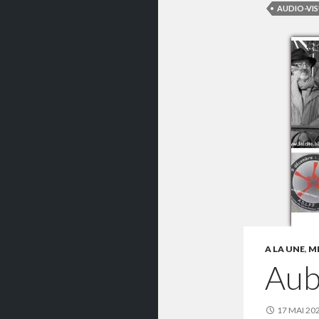
AUDIO-VIS
A LA UNE
,
ME
Aub
17 MAI 20