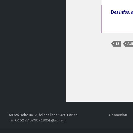
Des Infos, 
13
AU
MDVA Boite 40 - 3, bd des lices 13201 Arles
Connexion
Tél. 06 52 27 09 38 -
1905(a)laicite.fr