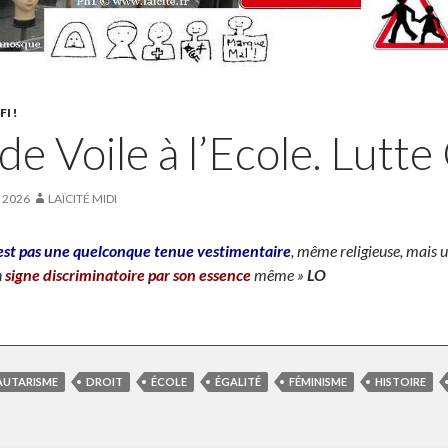
I !
de Voile à l’Ecole. Lutt
T 2026
LAÏCITÉ MIDI
’est pas une quelconque tenue vestimentaire
, même religieuse, mais u
n
signe discriminatoire par son essence
même »
LO
UTARISME
DROIT
ÉCOLE
ÉGALITÉ
FÉMINISME
HISTOIRE