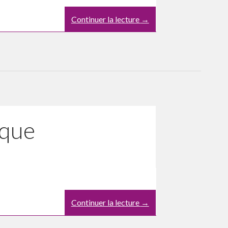
Continuer la lecture
→
sque
Continuer la lecture
→