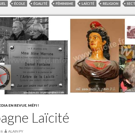
UEL
ÉCOLE
ÉGALITÉ
FÉMINISME
LAÏCITÉ
RELIGION
SECT
DIA EN REVUE
,
MÉFI !
agne Laïcité
26
ALAIN PY