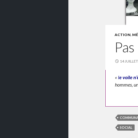
ACTION
,
MÉF
Pas 
14 JUILLE
«
l
e voile n
hommes, u
COMMUNA
SOCIAL