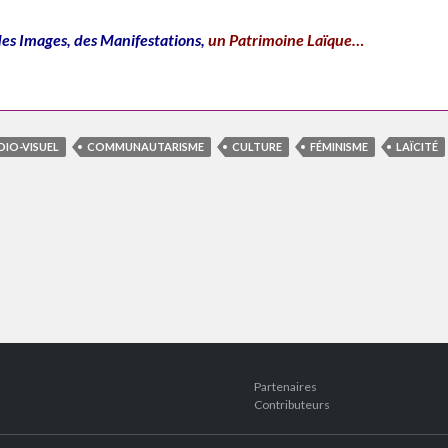
des Images, des Manifestations,
un Patrimoine Laïque…
DIO-VISUEL
COMMUNAUTARISME
CULTURE
FÉMINISME
LAÏCITÉ
Partenaires
Contributeurs