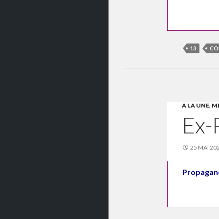
13
CO
A LA UNE
,
MÉ
Ex-
25 MAI 20
Propagande