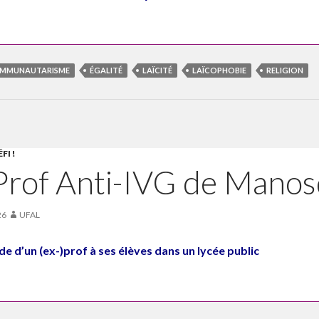
MMUNAUTARISME
ÉGALITÉ
LAÏCITÉ
LAÏCOPHOBIE
RELIGION
FI !
Prof Anti-IVG de Mano
26
UFAL
 d’un (ex-)prof à ses élèves dans un lycée public