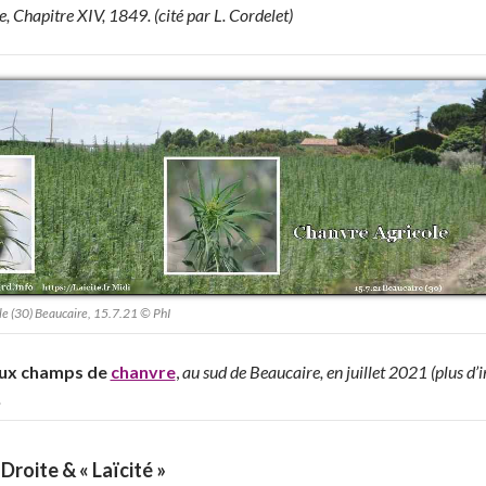
, Chapitre XIV, 1849. (cité par L. Cordelet)
le (30) Beaucaire, 15.7.21 © PhI
eux champs de
chanvre
,
au sud de Beaucaire, en juillet 2021 (plus d
.
roite & « Laïcité »