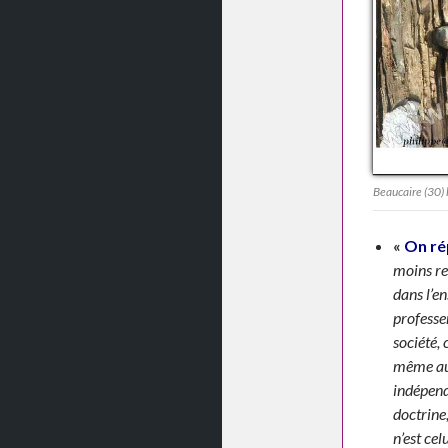
Beaucaire (30) 
«
On ré
moins re
dans l’en
professer
société, 
même auto
indépend
doctrine
n’est cel