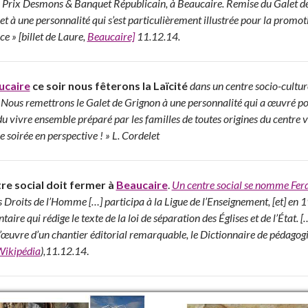
 Prix Desmons & Banquet Républicain, à Beaucaire. Remise du Galet de
et à une personnalité qui s’est particulièrement illustrée pour la promoti
ce »
[billet de Laure,
Beaucaire]
11.12.14.
ucaire
ce soir nous fêterons la Laïcité
dans un centre socio-culture
 Nous remettrons le Galet de Grignon à une personnalité qui a œuvré pou
du vivre ensemble préparé par les familles de toutes origines du centre v
 soirée en perspective ! » L. Cordelet
re social doit fermer à
Beaucaire
.
Un centre social se nomme Fer
s Droits de l’Homme […] participa à la Ligue de l’Enseignement, [et] en 
aire qui rédige le texte de la loi de séparation des Églises et de l’État.
’œuvre d’un chantier éditorial remarquable, le Dictionnaire de pédagogie
ikipédia
),11.12.14
.