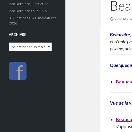
Bea
Info Dernière juillet 2026
Info Dernière août 2026
3 Questions aux Candidatures
27 MAI 20
2026
Beaucaire
,
ARCHIVES
et réunie pa
Archives
piscine, une
f
Quelques im
Beauca
Vue de la v
Beaucai
s’oppose