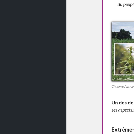
du peuple
Chanvre Agrico
Un des d
ses aspects)
Extrême-D