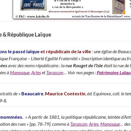
e & République Laïque
ns le passé laïque
et républicain de la ville
:
une église de Beauc
que Française – Liberté Egalité Fraternité » (inscription identique au fron
ées
avec des noms républicains : la
rue Rouget de l’Isle
était la rue d
ées à
Manosque
,
Arles
et
Tarascon
… Voir nos pages :
Patrimoine Laïqu
xtraits de
«
Beaucaire
,
Maurice Contestin
,
éd. Equinoxe, coll. le 
9-8.
Renommées
.
» A partir de 1881, la politique républicaine, teintée d’An
tion des rues »
[pp. 78-79].
comme à
Tarascon
,
Arles
,
Manosque
… des 
Ancien régime sont remplacées par des noms républicains, ainsi, près du c