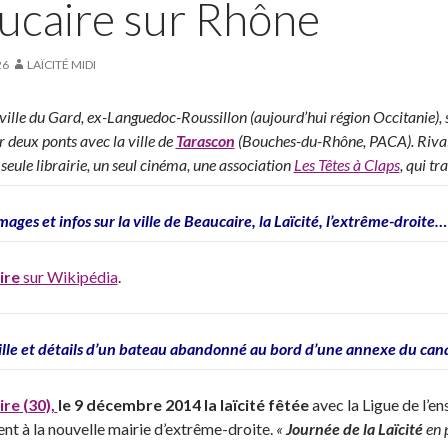
ucaire sur Rhône
26
LAÏCITÉ MIDI
 ville du Gard, ex-Languedoc-Roussillon (aujourd’hui région Occitanie),
r deux ponts avec la ville de
Tarascon
(Bouches-du-Rhône, PACA). Rivalité
 seule librairie, un seul cinéma, une association
Les Têtes à Claps
, qui t
ages et infos sur la ville de Beaucaire, la Laïcité, l’extrême-droite…
ire
sur Wikipédia
.
ille et détails d’un bateau abandonné au bord d’une annexe du cana
re (30),
le 9 décembre 2014 la laïcité fêtée
avec la Ligue de l’e
nt à la nouvelle mairie d’extrême-droite.
«
Journée de la Laïcité
en 