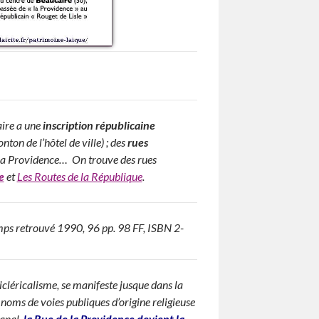
aire a une
inscription républicaine
ton de l’hôtel de ville) ; des
rues
e la Providence… On trouve des rues
e
et
Les Routes de la République
.
temps retrouvé 1990, 96 pp. 98 FF, ISBN 2-
ticléricalisme, se manifeste jusque dans la
noms de voies publiques d’origine religieuse
anal,
la Rue de la Providence devient la