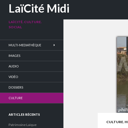
Recherche
LaïCité Midi
LAÏCITÉ. CULTURE.
SOCIAL
MULTI-MEDIATHÈQUE
IMAGES
AUDIO
VIDÉO
DOSSIERS
CULTURE
ARTICLES RÉCENTS
CULTURE
,
H
Patrimoine Laïque