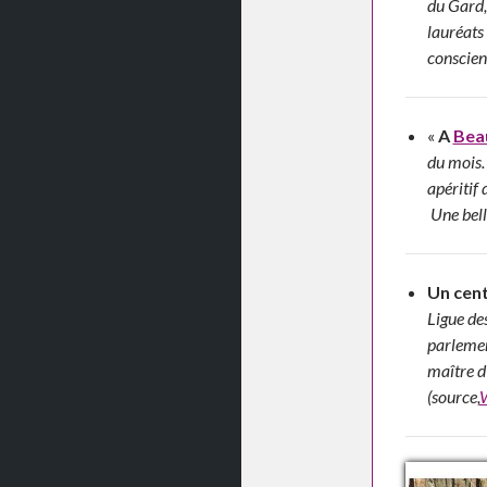
du Gard,
lauréats 
conscien
«
A
Bea
du mois.
apéritif 
Une belle
Un cent
Ligue de
parlement
maître d
(source,
W