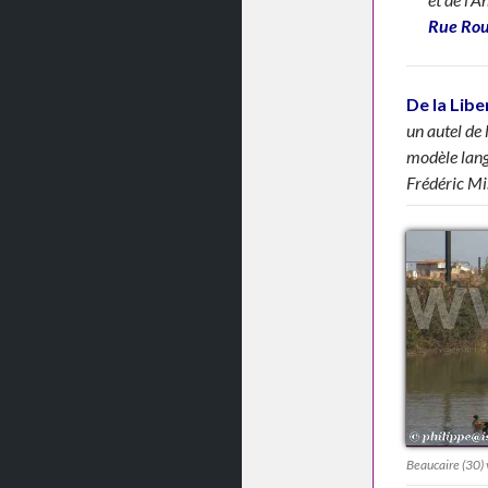
Rue Roug
De la Libe
un autel de 
modèle lang
Frédéric Mis
Beaucaire (30) 