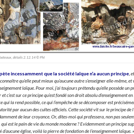
bateaux, détails 2.12.14 © PhI
pète incessamment que la société laïque n’a aucun principe
,
e
connaître qu’elle peut mieux qu’aucune autre s’enseigner elle-même, et v
seignement laïque. Pour moi, j’ai toujours prétendu qu’elle possède un pri
 et c’est sur ce principe qu’est fon
dé son droit absolu d’enseignement en m
ce qui la rend possible, ce qui l’empêche de se décomposer est préciséme
rité par aucun des cultes officiels. Cette société vit sur le principe de 
amment de leur croyance. Or, dites-moi qui professera, non pas seuleme
, qui est le pain de vie du monde moderne ? Evidemment un principe supér
ui d’aucune église, voilà la pierre de fondation de l’enseignement laïque. 