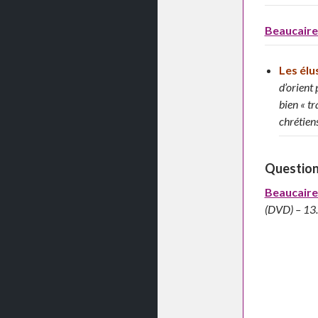
Beaucaire 
Les élu
d’orient
bien « t
chrétiens
Question 
Beaucaire 
(DVD) – 13