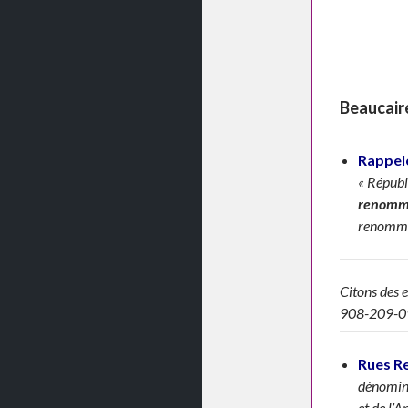
Beaucair
Rappelo
« Républi
renomm
renomm
Citons des e
908-209-0
Rues 
dénomina
et de l’