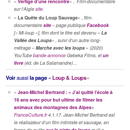
«
Vertige d’une rencontre
« ,
Film-documentaire
sur l’Aigle
site
.
«
La Quête du Loup Sauvage
« ,
film-
documentaire
site
– page publique
Facebook
[« Mi-loup »], film dont le titre est devenu «
La
Vallée des Loups
« , suivi d’un autre long-
métrage «
Marche avec les loups
» (2020)
YouTube
bande-annonce
Gebeka Films, et
un
livre
(éd. de La Salamandre)…
Voir
aussi
la page
«
Loup & Loups
«
«
Jean-Michel Bertrand : « J’ai quitté l’école à
16 ans avec pour but ultime de filmer les
animaux des montagnes des Alpes
«
FranceCulture.fr
4.1.17. Jean-Michel Bertrand est
le réalisateur d’un film intimiste et sauvage, en
forme de quête
sur la piste de loups
qu’il a