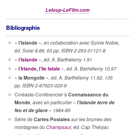
Leloup-LeFilm.com
Bibliographie
«
l’Islande
»,
en collaboration avec Sylvie Noble,
éd. Solar 8.86, 63 pp. ISBN 2-263-01121-8
«
l’Islande
»,
éd. A. Barthélemy 1.91
«
l’Irlande, l’île fatale
»,
éd. A. Barhélemy 10.97
«
la Mongolie
»,
éd. A. Barthélemy 11.92, 135
pp. ISBN 2-87923-020-9
Cinéaste-Conférencier à
Connaissance du
Monde
,
avec en particulier «
l’Islande terre de
feu et de glace
» 1984-85
Série de
Cartes Postales
sur les brumes des
montagnes du
Champsaur
, éd. Cap Théojac