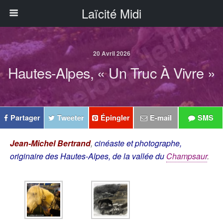
Laïcité Midi
20 Avril 2026
Hautes-Alpes, « Un Truc À Vivre »
Partager
Tweeter
Épingler
E-mail
SMS
Jean-Michel Bertrand
,
cinéaste et photographe,
originaire des Hautes-Alpes, de la vallée du
Champsaur
.