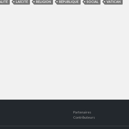
ALITÉ
LAÏCITÉ
RELIGION
RÉPUBLIQUE
SOCIAL
VATICAN
Partenaires
Contributeurs