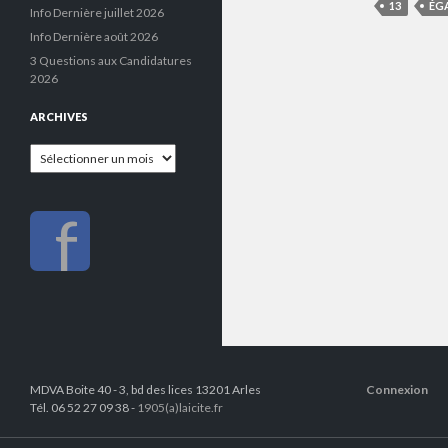
13
ÉG
Info Dernière juillet 2026
Info Dernière août 2026
3 Questions aux Candidatures
2026
ARCHIVES
Archives
f
MDVA Boite 40 - 3, bd des lices 13201 Arles
Connexion
Tél. 06 52 27 09 38 -
1905(a)laicite.fr