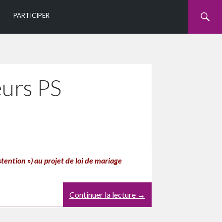
U
PARTICIPER
eurs PS
stention ») au projet de loi de mariage
Continuer la lecture
→