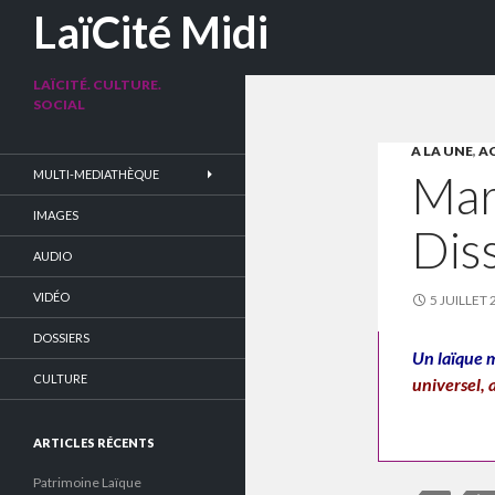
Recherche
LaïCité Midi
LAÏCITÉ. CULTURE.
SOCIAL
A LA UNE
,
A
Mar
MULTI-MEDIATHÈQUE
IMAGES
Dis
AUDIO
VIDÉO
5 JUILLET 
DOSSIERS
Un laïque m
CULTURE
universel, 
ARTICLES RÉCENTS
Patrimoine Laïque