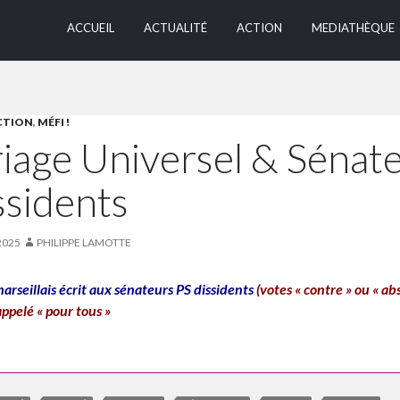
ALLER AU CONTEN
ACCUEIL
ACTUALITÉ
ACTION
MEDIATHÈQUE
CTION
,
MÉFI !
iage Universel & Sénat
ssidents
2025
PHILIPPE LAMOTTE
arseillais écrit aux sénateurs PS dissidents
(votes « contre » ou « ab
appelé « pour tous »