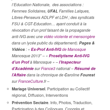
l’Education Nationale, des associations :
Femmes Solidaires,
UFAL
Familles Laïques,
Libres-Penseurs ADLPF et LDH ; des syndicats
FSU & CGT-Education… ayant conduit à la
révocation d’un prof faisant de la propagande
anti-IVG avec une
vidéo violente et mensongère
dans un lycée public du département).
Pages &
Vidéos
: «
Ex-Prof Anti-IVG
de Manosque
Manosque 2013″ – «
Prosélytisme Anti-IVG
d’un Prof
à Manosque » –
l’Inspecteur
d’Académie
sur
France3
national –
Résumé de
l’Affaire
dans la chronique de
C
aroline
Fourest
sur
FranceCulture
.fr –
Mariage Universel
. Participation au Collectif
régional, Diffusion, Interventions
Prévention Sectaire
. Info, Photos, Traduction,
Participation à des Colloques, Congrès et