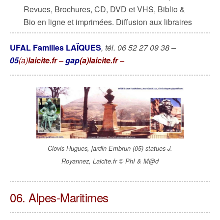
Revues, Brochures, CD, DVD et VHS, Biblio &
Bio en ligne et imprimées. Diffusion aux libraires
UFAL Familles LAÏQUES
,
tél. 06 52 27 09 38 –
05
(a)
laicite.fr –
gap
(a)laicite.fr –
Clovis Hugues, jardin Embrun (05) statues J.
Royannez, Laicite.fr © PhI & M@d
06. Alpes-Maritimes