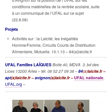
d’Avignon sur la position de l’UFAL sur les
conditions matérielles de la rentrée scolaire, suite
à un communiqué de l’UFAL sur ce sujet
(22.8.08)
Projets
Activités sur : la Laïcité, Ies Inégalités
Homme/Femme, Circuits Courts de Distribution
Alimentaire, Mutuelle. 10.1.13 – 84(a)laicite.fr
UFAL Familles LAÏQUES
Boite 40, MDVA 3, bd des
Lices 13200 Arles –
tél. 06 52 27 09 38 –
84
(a)
laicite.fr –
apt
(a)laicite.fr –
avignon
(a)laicite.fr –
UFAL nationale
,
UFAL.org
–