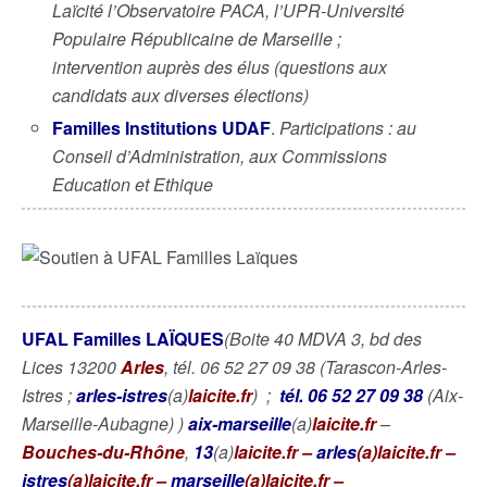
Laïcité l’Observatoire PACA, l’UPR-Université
Populaire Républicaine de Marseille ;
intervention auprès des élus (questions aux
candidats aux diverses élections)
Familles Institutions UDAF
.
Participations : au
Conseil d’Administration, aux Commissions
Education et Ethique
UFAL Familles LAÏQUES
(Boite 40 MDVA 3, bd des
Lices 13200
Arles
,
tél. 06 52 27 09 38 (Tarascon-Arles-
Istres ;
arles-istres
(a)
laicite.fr
)
;
tél. 06 52 27 09 38
(Aix-
Marseille-Aubagne)
)
aix-marseille
(a)
laicite.fr
–
Bouches-du-Rhône
,
13
(a)
laicite.fr –
arles
(a)laicite.fr –
istres
(a)laicite.fr –
marseille
(a)laicite.fr –