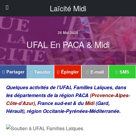
Laïcité Midi
26 Mai 2026
UFAL En PACA & Midi
Partager
Tweeter
Épingler
E-mail
SMS
Quelques activités de l’UFAL Familles Laïques, dans
les départements de la région PACA
(Provence-Alpes-
Côte-d’Azur),
France sud-est & du
Midi
(Gard,
Hérault), région Occitanie-Pyrénées-Méditerranée.