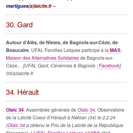
martigues
(a)laicite.fr –
30. Gard
Autour d’Alès, de Nîmes, de Bagnols-sur-Cèze, de
Beaucaire
.
UFAL Familles Laïques participe à la
MAS
,
Maison des Alternatives Solidaires
de Bagnols-sur-
Cèze…
[UFAL Gard, Cévennes & Bagnols :
Facebook
]
30(a)laicite.fr
34. Hérault
Olaïc 34
. Assemblée générale de
Olaïc 34
, Observatoire
de la Laïcité Coeur d’Hérault
à Nébian (34) le 2.2.24
(
Olaïc 34
a obtenu le Prix de la Laïcité de la République
Française). L’
UFAL Familles Laïques 13 Midi
était