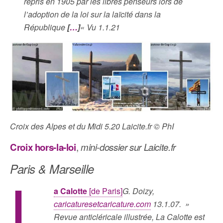
repris en 1905 par les libres penseurs lors de
l’adoption de la loi sur la laïcité dans la
République
[
…
]
« Vu 1.1.21
Croix des Alpes et du Midi 5.20 Laicite.fr © PhI
Croix hors-la-loi
,
mini-dossier sur Laicite.fr
Paris & Marseille
L
a Calotte
[de Paris]
G. Doizy,
caricaturesetcaricature.com
13.1.07. »
Revue anticléricale illustrée, La Calotte est