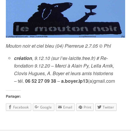
Mouton noir et ciel bleu (04) Pierrerue 2.7.05 © PhI
création
, 9.12.10 (sur l’ex-laicite.free.fr) # Re-
fondation 9.12.20
–
Merci à Alain Py, Leïla Amik,
Clovis Hugues, A. Boyer et leurs amis historiens
– tél.
06 52 27 09 38
–
a.boyer.lp13
(a)gmail.com
Partager:
Facebook
Google
Email
Print
Twitter