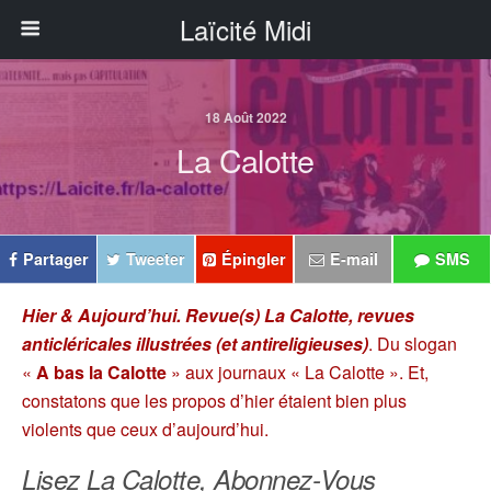
Laïcité Midi
18 Août 2022
La Calotte
Partager
Tweeter
Épingler
E-mail
SMS
Hier & Aujourd’hui. Revue(s) La Calotte, revues
anticléricales illustrées (et antireligieuses)
. Du slogan
«
A bas la Calotte
» aux journaux « La Calotte ». Et,
constatons que les propos d’hier étaient bien plus
violents que ceux d’aujourd’hui.
Lisez La Calotte, Abonnez-Vous