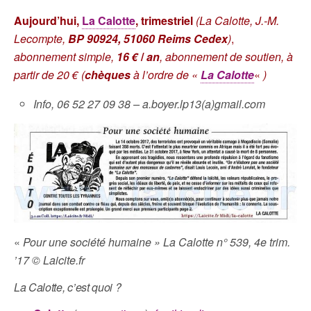
Aujourd’hui,
La Calotte
, trimestriel
(La Calotte, J.-M.
Lecompte,
BP 90924, 51060 Reims Cedex
)
,
abonnement simple,
16 €
/
an
, abonnement de soutien, à
partir de 20 € (
chèques
à l’ordre de «
La Calotte
«
)
Info, 06 52 27 09 38 – a.boyer.lp13(a)gmail.com
«
Pour une société humaine » La Calotte n° 539, 4e trim.
’17 © Laicite.fr
La Calotte, c’est quoi ?