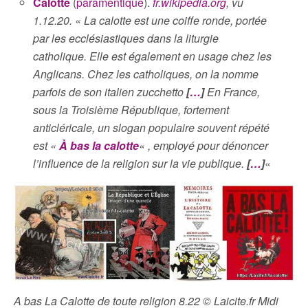
Calotte
(
paramentique
).
fr.wikipedia.org
, vu
1.12.20. « La calotte est une coiffe ronde, portée
par les ecclésiastiques dans la liturgie
catholique. Elle est également en usage chez les
Anglicans. Chez les catholiques, on la nomme
parfois de son italien zucchetto
[
…
]
En France,
sous la Troisième République, fortement
anticléricale, un slogan populaire souvent répété
est «
À bas la calotte
« , employé pour dénoncer
l’influence de la religion sur la vie publique.
[
…
]
«
A bas La Calotte de toute religion 8.22 © Laicite.fr Midi