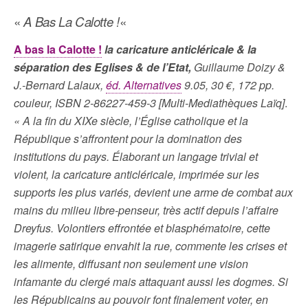
«
A Bas La Calotte !
«
A bas la Calotte !
la caricature anticléricale & la
séparation des Eglises & de l’Etat,
Guillaume Doizy &
J.-Bernard Lalaux,
éd. Alternatives
9.05, 30 €, 172 pp.
couleur, ISBN 2-86227-459-3 [Multi-Mediathèques Laïq
]
.
« A la fin du XIXe siècle, l’Église catholique et la
République s’affrontent pour la domination des
institutions du pays. Élaborant un langage trivial et
violent, la caricature anticléricale, imprimée sur les
supports les plus variés, devient une arme de combat aux
mains du milieu libre-penseur, très actif depuis l’affaire
Dreyfus. Volontiers effrontée et blasphématoire, cette
imagerie satirique envahit la rue, commente les crises et
les alimente, diffusant non seulement une vision
infamante du clergé mais attaquant aussi les dogmes. Si
les Républicains au pouvoir font finalement voter, en