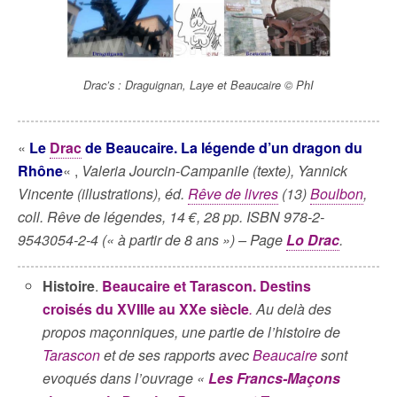
Drac’s : Draguignan, Laye et Beaucaire © PhI
«
Le
Drac
de Beaucaire. La légende d’un dragon du
Rhône
« ,
Valeria Jourcin-Campanile (texte), Yannick
Vincente (illustrations), éd.
Rêve de livres
(13)
Boulbon
,
coll. Rêve de légendes, 14 €, 28 pp. ISBN 978-2-
9543054-2-4 (« à partir de 8 ans ») – Page
Lo Drac
.
Histoire
.
Beaucaire et Tarascon. Destins
croisés du XVIIIe au XXe siècle
.
Au delà des
propos maçonniques, une partie de l’histoire de
Tarascon
et de ses rapports avec
Beaucaire
sont
evoqués dans l’ouvrage «
Les Francs-Maçons