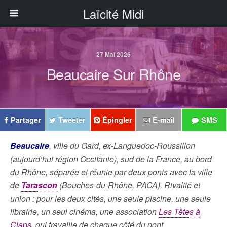
Laïcité Midi
27 Mai 2026
Beaucaire Sur Rhône
Partager
Tweeter
Épingler
E-mail
SMS
Beaucaire
, ville du Gard, ex-Languedoc-Roussillon
(aujourd’hui région Occitanie), sud de la France, au bord
du Rhône, séparée et réunie par deux ponts avec la ville
de
Tarascon
(Bouches-du-Rhône, PACA). Rivalité et
union : pour les deux cités, une seule piscine, une seule
librairie, un seul cinéma, une association
Les Têtes à
Claps
, qui travaille de chaque côté du pont…