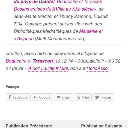
du pays de Daudet
. Beaucaire et Tarascon.
Destins croisés du XVIIIe au XXe siècle
« de
Jean-Marie Mercier et Thierry Zarcone, Edisud
7.04. Ouvrage présent sur les sites web des
Bibliothèques/Mediathèques de
Marseille
et
d’
Avignon
(Multi-Mediathèque Laïq).
création, avec l’aide de citoyennes et citoyens de
Beaucaire
et
Tarascon
, 19.12.14 – 30(a)laicite.fr – 06 52
27 09 38 –
Aidez Laicite.fr Midi
, don sur
HelloAsso
.
Partager:
Facebook
Google
Email
Print
Twitter
Publication Précédente
Publication Suivante