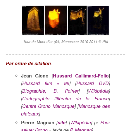
Tour du Mont d’or (04) Manosque 2010-2011 © PhI
Par ordre de citation
.
Jean Giono
[
Hussard Gallimard-Folio
]
[
Hussard film « 95
] [
Hussard DVD
]
[
Biographie, B. Poirier
] [
Wikipédia
]
[
Cartographie littéraire de la France
]
[
Centre Giono Manosque
] [
Manosque des
plateaux
]
Pierre Magnan
[
site
] [
Wikipédia
] [«
Pour
saluer Giono
» texte de
P. Magnan
]