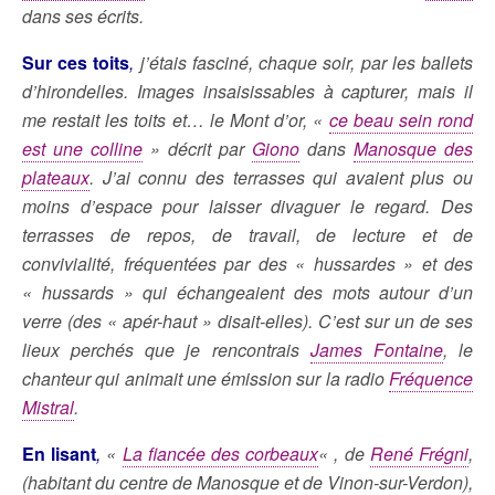
dans ses écrits.
Sur ces toits
,
j’étais fasciné, chaque soir, par les ballets
d’hirondelles. Images insaisissables à capturer, mais il
me restait les toits et… le Mont d’or, «
ce beau sein rond
est une colline
» décrit par
Giono
dans
Manosque des
plateaux
. J’ai connu des terrasses qui avaient plus ou
moins d’espace pour laisser divaguer le regard. Des
terrasses de repos, de travail, de lecture et de
convivialité, fréquentées par des « hussardes » et des
« hussards » qui échangeaient des mots autour d’un
verre (des « apér-haut » disait-elles). C’est sur un de ses
lieux perchés que je rencontrais
James Fontaine
, le
chanteur qui animait une émission sur la radio
Fréquence
Mistral
.
En lisant
,
«
La fiancée des corbeaux
« , de
René Frégni
,
(habitant du centre de Manosque et de Vinon-sur-Verdon),