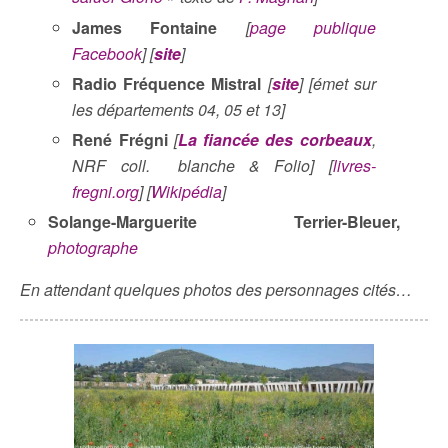
James Fontaine
[
page publique
Facebook
] [
site
]
Radio Fréquence Mistral
[
site
] [émet sur
les départements 04, 05 et 13]
René Frégni
[
La fiancée des corbeaux
,
NRF coll. blanche & Folio] [
livres-
fregni.org
] [
Wikipédia
]
Solange-Marguerite Terrier-Bleuer,
photographe
En attendant quelques photos des personnages cités…