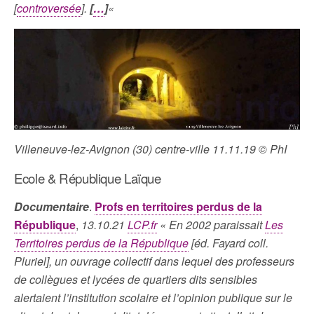
[
controversée
].
[
…
]
«
Villeneuve-lez-Avignon (30) centre-ville 11.11.19 © PhI
Ecole & République Laïque
Documentaire
.
Profs en territoires perdus de la
République
,
13.10.21
LCP.fr
« En 2002 paraissait
Les
Territoires perdus de la République
[éd. Fayard coll.
Pluriel], un ouvrage collectif dans lequel des professeurs
de collègues et lycées de quartiers dits sensibles
alertaient l’institution scolaire et l’opinion publique sur le