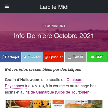
Laïcité Midi
31 Octobre 2021
Info Dernière Octobre 2021
Partager
Tweeter
Épingler
E-mail
SMS
Brèves infos rassemblées par des laïques
Gratin d’Halloween
, une recette de
Couleurs-
Paysannes.fr
(04 & 13), à la courge et au fromage bas-
alpins et au
riz de Camargue
(
Silos de Tourtoulen
)