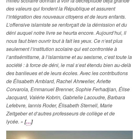
milieu scolaire donnait à voir la décrépitude déjà grande
des valeurs qui fondent la République et assurent
l’intégration des nouveaux citoyens et de leurs enfants.
L’offensive islamiste se renforçait de la démission et du
déni auquel notre livre se heurta encore. Aujourd’hui, il
nous faut bien ouvrir tout à fait les yeux. Ce n’est plus
seulement l’institution scolaire qui est confrontée à
l’antisémitisme, à l’islamisme et au sexisme, c’est toute la
société : à force de déni, le mal s’est étendu bien au-delà
des banlieues et de leurs écoles. Avec les contributions
de Élisabeth Amblard, Rachel Ahrweiler, Arlette
Corvarola, Emmanuel Brenner, Sophie Ferhadjian, Élise
Jacquard, Valérie Kobrin, Gabrielle Lacoudre, Barbara
Lefebvre, Iannis Roder, Élisabeth Sternell, Marie
Zeitgeber et d’autres professeurs de collège et de
lycée. »
[
…
]