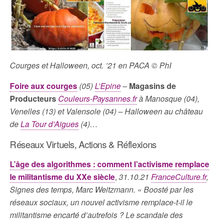
Courges et Halloween, oct. ’21 en PACA © PhI
Foire aux courges
(05)
L’Epine
–
Magasins de
Producteurs
Couleurs-Paysannes.fr
à Manosque (04),
Venelles (13) et Valensole (04) – Halloween au château
de
La Tour d’Aigues
(4)…
Réseaux Virtuels, Actions & Réflexions
L’âge des algorithmes : comment l’activisme remplace
le militantisme du XXe siècle
,
31.10.21
FranceCulture.fr
,
Signes des temps, Marc Weitzmann. « Boosté par les
réseaux sociaux, un nouvel activisme remplace-t-il le
militantisme encarté d’autrefois ? Le scandale des