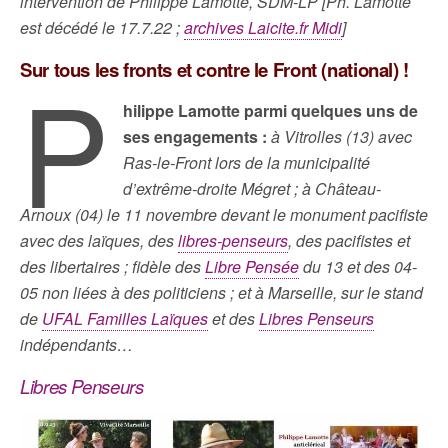
intervention de Philippe Lamotte, SDM-LP
[Ph. Lamotte
est décédé le 17.7.22 ;
archives Laicite.fr Midi
]
P
Sur tous les fronts et contre le Front (national) !
hilippe Lamotte parmi quelques uns de
ses engagements :
à Vitrolles (13) avec
Ras-le-Front lors de la municipalité
d’extrême-droite Mégret ; à Château-
Arnoux (04) le 11 novembre devant le monument pacifiste
avec des laïques, des
libres-penseurs
, des pacifistes et
des libertaires ; fidèle des
Libre Pensée
du 13 et des 04-
05 non liées à des politiciens ; et à Marseille, sur le stand
de
UFAL Familles Laïques
et des
Libres Penseurs
indépendants…
Libres Penseurs