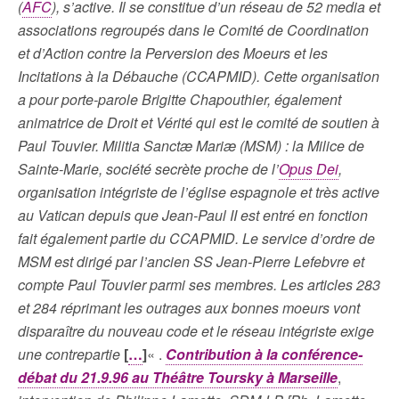
(
AFC
), s’active. Il se constitue d’un réseau de 52 media et
associations regroupés dans le Comité de Coordination
et d’Action contre la Perversion des Moeurs et les
Incitations à la Débauche (CCAPMID). Cette organisation
a pour porte-parole Brigitte Chapouthier, également
animatrice de Droit et Vérité qui est le comité de soutien à
Paul Touvier. Militia Sanctæ Mariæ (MSM) : la Milice de
Sainte-Marie, société secrète proche de l’
Opus Dei
,
organisation intégriste de l’église espagnole et très active
au Vatican depuis que Jean-Paul II est entré en fonction
fait également partie du CCAPMID. Le service d’ordre de
MSM est dirigé par l’ancien SS Jean-Pierre Lefebvre et
compte Paul Touvier parmi ses membres. Les articles 283
et 284 réprimant les outrages aux bonnes moeurs vont
disparaître du nouveau code et le réseau intégriste exige
une contrepartie
[
…
]
« .
Contribution à la conférence-
débat du 21.9.96 au Théâtre Toursky à Marseille
,