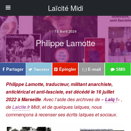
Laïcité Midi
15 Avril 2024
Philippe Lamotte
Partager
Tweeter
Épingler
E-mail
SMS
Philippe Lamotte, traducteur, militant anarchiste,
anticlérical et anti-fasciste, est décédé le 16 juillet
2022 à Marseille
. Avec l’aide des archives de «
Laïq !
« ,
de
Laicite.fr
Midi
,
et de quelques laïques, nous
commençons à recenser ses écrits laïques et sociaux.