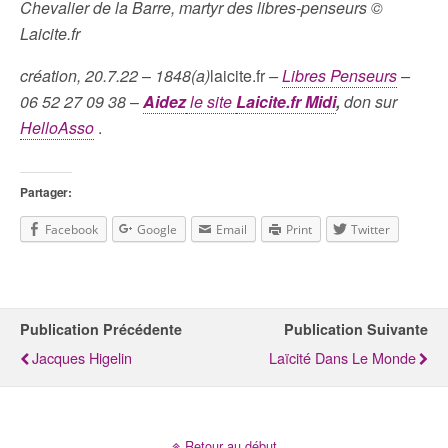
Chevalier de la Barre, martyr des libres-penseurs ©
Laicite.fr
création, 20.7.22
–
1848(a)
laicite.fr
–
Libres Penseurs
–
06 52 27 09 38
–
Aidez
le site
Laicite.fr Midi
,
don sur
HelloAsso
.
Partager:
Facebook
Google
Email
Print
Twitter
Publication Précédente
Publication Suivante
Jacques Higelin
Laïcité Dans Le Monde
Retour au début