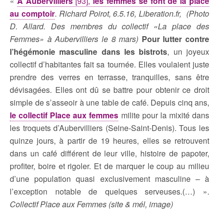
«
A Aubervilliers
[93],
les femmes se font de la place
au comptoir
.
Richard Poirot, 6.5.16, Liberation.fr, (Photo
D. Allard. Des membres du collectif «La place des
Femmes» à Aubervilliers le 8 mars)
Pour lutter contre
l’hégémonie masculine dans les bistrots
, un joyeux
collectif d’habitantes fait sa tournée. Elles voulaient juste
prendre des verres en terrasse, tranquilles, sans être
dévisagées. Elles ont dû se battre pour obtenir ce droit
simple de s’asseoir à une table de café. Depuis cinq ans,
le collectif Place aux femmes
milite pour la mixité dans
les troquets d’Aubervilliers (Seine-Saint-Denis). Tous les
quinze jours, à partir de 19 heures, elles se retrouvent
dans un café différent de leur ville, histoire de papoter,
profiter, boire et rigoler. Et de marquer le coup au milieu
d’une population quasi exclusivement masculine – à
l’exception notable de quelques serveuses.(…) ».
Collectif Place aux Femmes (site & mél, image)