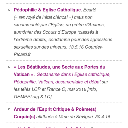
Pédophilie & Eglise Catholique
.
Ecarté
(« renvoyé de l’état clérical ») mais non
excommunié par l’Eglise, un prêtre d’Amiens,
aumônier des Scouts d’Europe (classés à
l’extrême-droite), condamné pour des agressions
sexuelles sur des mineurs. 13.5.16 Courrier-
Picard.fr
« Les Béatitudes, une Secte aux Portes du
Vatican ».
Sectarisme dans l’Eglise catholique,
Pédophilie, Vatican, documentaire et débat
sur
les télés LCP et France O, mai 2016 [info,
GEMPPI.org & LC]
Ardeur de l’Esprit Critique & Poème(s)
Coquin(s)
attribués à Mme de Sévigné. 30.4.16