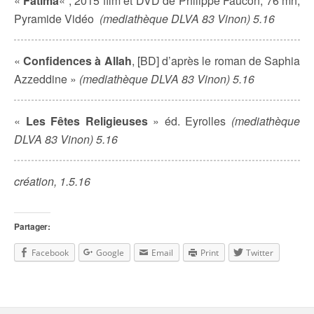
«
Fatima
« , 2015 film et DVD de Philippe Faucon, 76 mn,
Pyramide Vidéo
(mediathèque DLVA 83 Vinon) 5.16
«
Confidences à Allah
, [BD] d’après le roman de Saphia
Azzeddine »
(mediathèque DLVA 83 Vinon) 5.16
«
Les Fêtes Religieuses
» éd. Eyrolles
(mediathèque
DLVA 83 Vinon) 5.16
création, 1.5.16
Partager:
Facebook
Google
Email
Print
Twitter