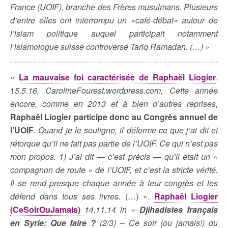
France (UOIF), branche des Frères musulmans. Plusieurs
d’entre elles ont interrompu un «café-débat» autour de
l’islam politique auquel participait notamment
l’islamologue suisse controversé Tariq Ramadan. (…) »
«
La mauvaise foi caractérisée de Raphaël Liogier
.
1
5.5.16, CarolineFourest.wordpress.com, Cette année
encore, comme en 2013 et à bien d’autres reprises,
Raphaël Liogier participe donc au Congrès annuel de
l’UOIF
. Quand je le souligne, il déforme ce que j’ai dit et
rétorque qu’il ne fait pas partie de l’UOIF. Ce qui n’est pas
mon propos. 1) J’ai dit — c’est précis — qu’il était un «
compagnon de route » de l’UOIF, et c’est la stricte vérité.
Il se rend presque chaque année à leur congrès et les
défend dans tous ses livres.
(…) ».
Raphaël Liogier
(CeSoirOuJamais)
14.11.14 in «
Djihadistes français
en Syrie: Que faire ?
(2/3) – Ce soir (ou jamais!) du