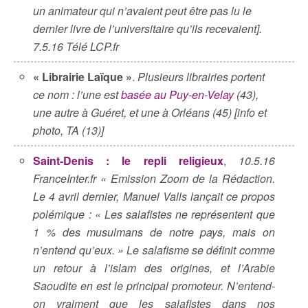
un animateur qui n’avaient peut être pas lu le
dernier livre de l’universitaire qu’ils recevaient].
7.5.16 Télé LCP.fr
« Librairie Laïque »
.
Plusieurs librairies portent
ce nom : l’une est
basée au Puy-en-Velay
(43),
une autre à Guéret, et une à Orléans (45) [info et
photo, TA (13)]
Saint-Denis : le repli religieux
,
10.5.16
FranceInter.fr « Emission Zoom de la Rédaction.
Le 4 avril dernier, Manuel Valls lançait ce propos
polémique : « Les salafistes ne représentent que
1 % des musulmans de notre pays, mais on
n’entend qu’eux. » Le salafisme se définit comme
un retour à l’islam des origines, et l’Arabie
Saoudite en est le principal promoteur. N’entend-
on vraiment que les salafistes dans nos