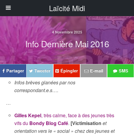
Laïcité Midi
4 Novembre 2025
Info Dernière Mai 2016
Partager
Tweeter
Épingler
E-mail
SMS
Infos brèves glanées par nos
correspondant.e.s….
…
Gilles Kepel
, très calme, face à des jeunes très
vifs du
Bondy Blog Café
.
[Victimisation
et
orientation vers le « social » chez des jeunes et