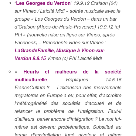
“
Les Georges du Verdon
”
19.9.12 Oraison (04)
sur Vimeo / Laïcité Midi « soirée musicale avec le
groupe « Les Georges du Verdon » dans un bar
d’Oraison (Alpes-de-Haute-Provence) 19.9.12 (c)
PhI » (nouvelle mise en ligne sur Vimeo, après
Facebook) – Précédente vidéo sur Viméo :
LaGrandeFamille, Musique à Vinon-sur-
Verdon 9.8.15
Vimeo (c) PhI Laïcité Midi
«
Heurts et malheurs de la société
multiculturelle
,
Répliques 14.5.16
FranceCulture.fr – L’extension des mouvements
migratoires en Europe a eu, pour effet, d’accroître
l’hétérogénéité des sociétés d’accueil et de
relancer le problème de l’intégration. Faut-il
d’ailleurs parler encore d’intégration ? Le mot lui-
même est devenu problématique. Substitué au
terme d’assimilation jugé niveleur et même