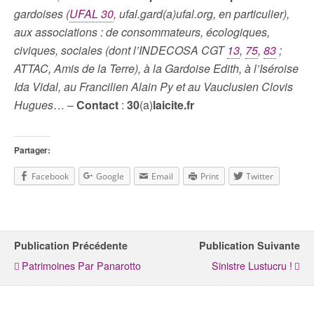
gardoises (
UFAL 30
, ufal.gard(a)ufal.org, en particulier),
aux associations : de consommateurs, écologiques,
civiques, sociales (dont l’INDECOSA CGT
13
,
75
,
83
;
ATTAC, Amis de la Terre), à la Gardoise Edith, à l’Iséroise
Ida Vidal, au Francilien Alain Py et au Vauclusien Clovis
Hugues
… –
Contact
:
30
(a)
laicite.fr
Partager:
Facebook
Google
Email
Print
Twitter
Publication Précédente
Publication Suivante
Patrimoines Par Panarotto
Sinistre Lustucru !