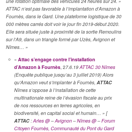
une rotation optimale des véhicules 24 heures sur 24. »
ATTAC n’est pas favorable à l’implantation d’Amazon à
Fournès, dans le Gard. Une plateforme logistique de 30
000 mètres carrés doit voir le jour fin 2019-début 2020.
Elle sera située juste à proximité de la sortie Remoulins
sur l’A9, dans un triangle formé par Uzès, Avignon et
Nîmes… »
«
Attac s’engage contre l’installation
d’Amazon à Fournès
, 2
7.6.19
ATTAC 30 Nîmes
(Enquête publique jusqu’au 3 juillet 2019) Alors
qu’Amazon veut s’implanter à Fournès,
ATTAC
Nîmes s’oppose à l’installation de cette
multinationale reine de l’évasion fiscale au prix
de nos ressources en terres agricoles, en
biodiversité, en capital social et humain… »
[
ATTAC
:
Arles
@
–
Avignon
–
Nîmes
@
–
Forum
Citoyen Fournès, Communauté du Pont du Gard