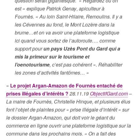
question serait gigantesque. » Regardez où on
est » explique Patrick Genay
,
apiculteur à
Fournès. « Au loin Saint-Hilaire, Remoulins. Il y a
les Cévennes au fond, le Mont Lozère dans la
brume…et on va avoir une plateforme logistique
ici quand vous sortez de l’autoroute…. comme
support pour
un pays Uzès Pont du Gard qui a
mis la primeur sur le tourisme et
l’oenotourisme
, c’est pas cohérent ». Réhabiliter
les zones d’activités fantômes… »
«
Le projet Argan-Amazon de Fournès entaché de
prises illégales d’intérêts ?
28.11.19
ObjectifGard.com
–
La maire de Fournès, Christelle Hinque, et plusieurs élus
font l’objet de plaintes pour « prise illégale d’intérêt » sur
le dossier Argan-Amazon, qui doit voir le géant du
commerce en ligne ouvrir une plateforme logistique sur la
commune dans les prochains mois. « On a fait des