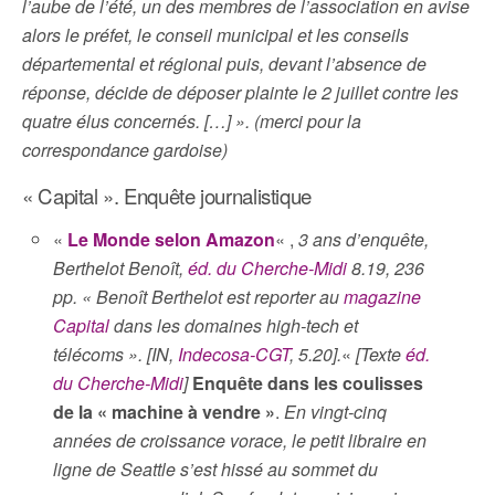
l’aube de l’été, un des membres de l’association en avise
alors le préfet, le conseil municipal et les conseils
départemental et régional puis, devant l’absence de
réponse, décide de déposer plainte le 2 juillet contre les
quatre élus concernés. […] ». (merci pour la
correspondance gardoise)
« Capital ». Enquête journalistique
«
Le Monde selon Amazon
« ,
3 ans d’enquête,
Berthelot Benoît,
éd. du Cherche-Midi
8.19, 236
pp. « Benoît Berthelot est reporter au
magazine
Capital
dans les domaines high-tech et
télécoms ». [IN,
Indecosa-CGT
, 5.20].
«
[Texte
éd.
du Cherche-Mid
i
]
Enquête dans les coulisses
de la « machine à vendre »
.
En vingt-cinq
années de croissance vorace, le petit libraire en
ligne de Seattle s’est hissé au sommet du