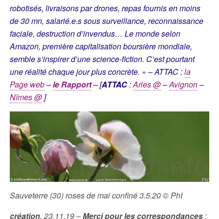
robotisés, livraisons par drones, repas fournis en moins
de 30 mn, salarié.e.s sous surveillance, reconnaissance
faciale, destruction d’invendus… Le monde selon
Amazon, première capitalisation boursière mondiale,
semble s’inspirer d’une science-fiction. C’est pourtant
une réalité chaque jour plus concrète. » – ATTAC :
la
Page web
–
le Rapport
– [
ATTAC
:
Arles
@
–
Avignon
–
Nîmes
@
]
Sauveterre (30) roses de mai confiné 3.5.20 © PhI
création
, 23.11.19
–
Merci pour les correspondances
: