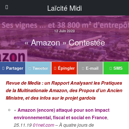
Laïcité Midi
12 Juin 2020
« Amazon » Contestée
Partager
Tweeter
Épingler
E-mail
SMS
Revue de Media : un Rapport Analysant les Pratiques
de la Multinationale Amazon, des Propos d’un Ancien
Ministre, et des infos sur le projet gardois
«
Amazon (encore) attaqué pour son impact
environnemental, fiscal et social en France
,
25.11.19
01net.com
– À quatre jours de