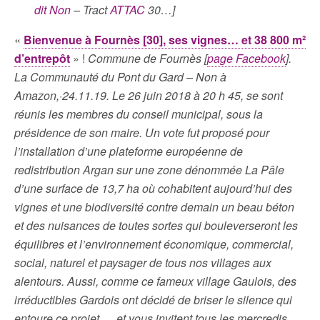
dit Non
– Tract
ATTAC
30…]
«
Bienvenue à Fournès [30], ses vignes… et 38 800 m²
d’entrepôt
» !
Commune de Fournès [
page Facebook
].
La Communauté du Pont du Gard – Non à
Amazon,·24.11.19. Le 26 juin 2018 à 20 h 45, se sont
réunis les membres du conseil municipal, sous la
présidence de son maire. Un vote fut proposé pour
l’installation d’une plateforme européenne de
redistribution Argan sur une zone dénommée La Pâle
d’une surface de 13,7 ha où cohabitent aujourd’hui des
vignes et une biodiversité contre demain un beau béton
et des nuisances de toutes sortes qui bouleverseront les
équilibres et l’environnement économique, commercial,
social, naturel et paysager de tous nos villages aux
alentours. Aussi, comme ce fameux village Gaulois, des
irréductibles Gardois ont décidé de briser le silence qui
entoure ce projet … et vous invitent tous les mercredis