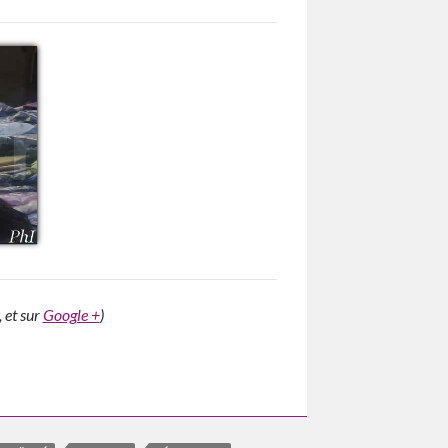
, et sur
Google +
)