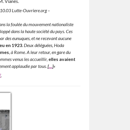
 M. Vianès.
10.03 Lutte-Ouvriere.org –
ans la foulée du mouvement nationaliste
eloppé dans la haute société du pays. Ces
ar des eunuques, et ne recevant aucune
eu en 1923
.
Deux déléguées, Hoda
mmes
,
à Rome. A leur retour, en gare du
mes venus les accueillir,
elles avaient
ement applaudie par tous.
[
…
]
«
E
.