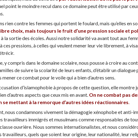
el point le moindre recul dans ce domaine peut être utilisé par ceu
s.
s rien contre les femmes qui portent le foulard, mais qu’elles en s
libre choix, mais toujours le fruit d’une pression sociale et po
 à la sortie des écoles. Aussi notre solidarité va avant tout aux fem
 à ces pressions, à celles qui veulent mener leur vie librement, à vi
étrécir.
e, y compris dans le domaine scolaire, nous pousse à croire au contra
milles de suivre la scolarité de leurs enfants, d’établir un dialogue 
s mener ce combat pour le voile qui a bien d’autres sens.
ccusation d’islamophobie à propos de cette question, elle montre j
ien d’autres aspects que ceux mis en avant.
On ne combat pas des
n se mettant à la remorque d’autres idées réactionnaires
.
, nous condamnons vivement la démagogie xénophobe et anti-imm
s travailleurs immigrés et musulmans comme responsables de tous le
a classe ouvrière. Nous sommes internationalistes, et nous considéro
s travailleurs, quels que soient leur origine, leur nationalité, leur re