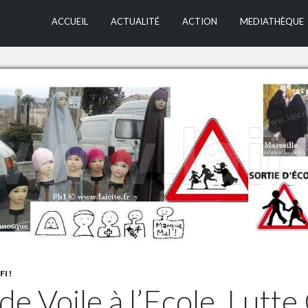
ALLER AU CONTEN
ACCUEIL
ACTUALITÉ
ACTION
MEDIATHÈQUE
I !
de Voile à l’Ecole. Lutt