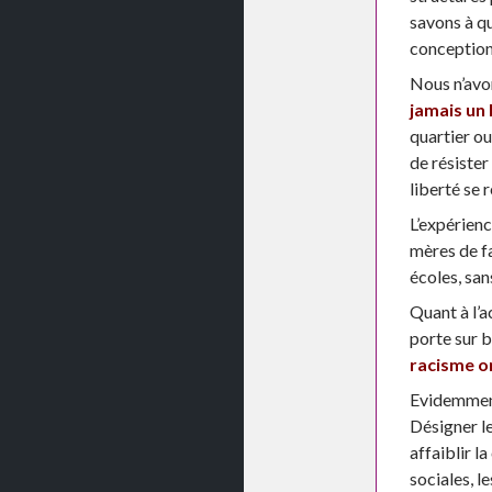
savons à qu
conception
Nous n’avon
jamais un 
quartier ou
de résister
liberté se r
L’expérienc
mères de fa
écoles, san
Quant à l’a
porte sur b
racisme o
Evidemment
Désigner le
affaiblir l
sociales, le