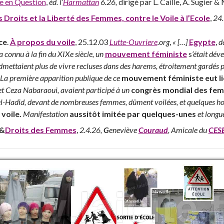
e en Question
,
éd. l’
Harmattan
6.26,
dirigé par L. Caille, A. Sugier &
s Droits et la Liberté des Femmes, contre le Voile à l’Ecole
,
24.
ce
.
À propos du voile
, 25.12.03
Lutte-Ouvriere
.org
,
« […]
Egypte
,
d
a connu à la fin du XIXe siècle, un
mouvement féministe
s
‘était dév
mettaient plus de vivre recluses dans des harems, étroitement gardés p
. La première apparition publique de ce
mouvement féministe eut li
t Ceza Nabaraoui, avaient participé à un
congrès mondial des fe
l-Hadid, devant de nombreuses femmes, dûment voilées, et quelques hom
 voile.
Manifestation
aussitôt imitée par quelques-unes
et longu
 &
Droits des Femmes
,
2.4.26,
G
eneviève
Couraud
, Amicale du
CES