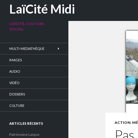
Recherche
LaïCité Midi
LAÏCITÉ. CULTURE.
SOCIAL
MULTI-MEDIATHÈQUE
IMAGES
AUDIO
VIDÉO
DOSSIERS
CULTURE
ACTION
,
MÉF
ARTICLES RÉCENTS
Pas 
Patrimoine Laïque