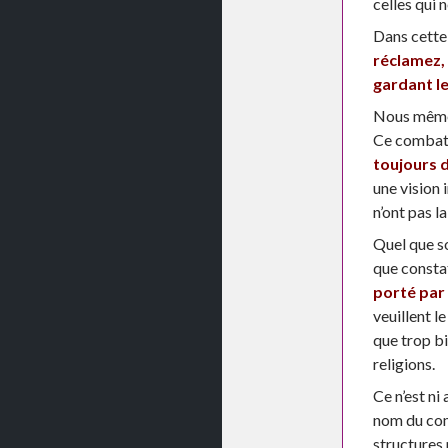
celles qui 
Dans cette 
réclamez, 
gardant le
Nous mêmes
Ce combat 
toujours d
une vision 
n’ont pas 
Quel que so
que consta
porté par
veuillent l
que trop bi
religions.
Ce n’est ni
nom du comb
structures 