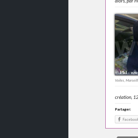
alors, par 
Voiles, Marseil
création, 1
Partager:
Faceboo