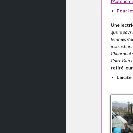
l’Autonomi
Pour le
Une lectri
que le pays 
femmes n’ad
instruction
Chaaraoui e
Caire Bab-e
retiré leur
Laïcité