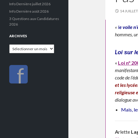
Info Dernière juillet 2026
14 JUILLE
Info Dernière août 2026
3 Questions aux Candidatures
2026
«
l
e voile n
hommes, u
ARCHIVES
Archives
L
oi sur 
«
Loi n° 2
f
manifestant 
code de l’éd
et les lycé
religieuse e
dialogue ave
Mais, le
A
rlette
Lag