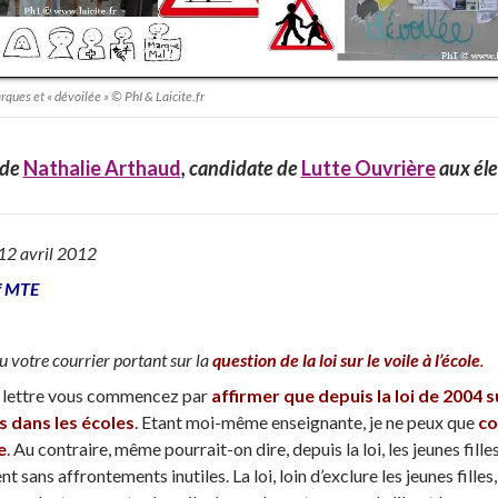
rques et « dévoilée » © PhI & Laicite.fr
de
Nathalie Arthaud
, candidate de
Lutte Ouvrière
aux éle
 12 avril 2012
if MTE
çu votre courrier portant sur la
question de la loi sur le voile à l’école
.
 lettre vous commencez par
affirmer que depuis la loi de 2004 su
s dans les écoles
.
Etant moi-même enseignante, je ne peux que
co
e
.
Au contraire, même pourrait-on dire, depuis la loi, les jeunes filles
 sans affrontements inutiles. La loi, loin d’exclure les jeunes filles,