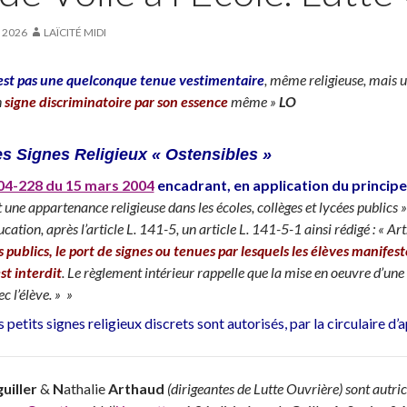
T 2026
LAÏCITÉ MIDI
’est pas une quelconque tenue vestimentaire
, même religieuse, mais u
n
signe discriminatoire par son essence
même »
LO
les Signes Religieux « Ostensibles »
004-228 du 15 mars 2004
encadrant, en application du principe 
une appartenance religieuse dans les écoles, collèges et lycées publics »
ucation, après l’article L. 141-5, un article L. 141-5-1 ainsi rédigé : « Ar
es publics, le port de signes ou tenues par lesquels les élèves mani
st interdit
. Le règlement intérieur rappelle que la mise en oeuvre d’une
c l’élève. » »
s petits signes religieux discrets sont autorisés, par la circulaire d’
uiller
&
N
athalie
Arthaud
(dirigeantes de Lutte Ouvrière)
sont autri