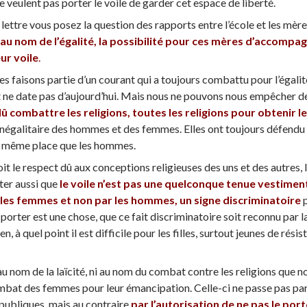
ne veulent pas porter le voile de garder cet espace de liberté.
lettre vous posez la question des rapports entre l’école et les mère
au nom de l’égalité, la possibilité pour ces mères d’accompagn
ur voile
.
 faisons partie d’un courant qui a toujours combattu pour l’égalit
ne date pas d’aujourd’hui. Mais nous ne pouvons nous empêcher d
û combattre les religions, toutes les religions pour obtenir le
inégalitaire des hommes et des femmes. Elles ont toujours défendu 
la même place que les hommes.
it le respect dû aux conceptions religieuses des uns et des autres, 
ter aussi que
le voile n’est pas une quelconque tenue vestiment
 les femmes et non par les hommes, un signe discriminatoire
p
e porter est une chose, que ce fait discriminatoire soit reconnu par 
en, à quel point il est difficile pour les filles, surtout jeunes de r
 au nom de la laïcité, ni au nom du combat contre les religions que 
at des femmes pour leur émancipation. Celle-ci ne passe pas par l
publiques, mais au contraire
par l’autorisation de ne pas le port