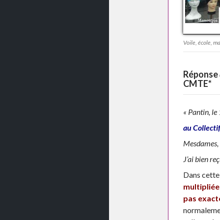
Voile, école, ma
Réponse
CMTE*
« Pantin, le
au Collect
Mesdames,
J’ai bien re
Dans cette
multipliée
pas exact
normalement