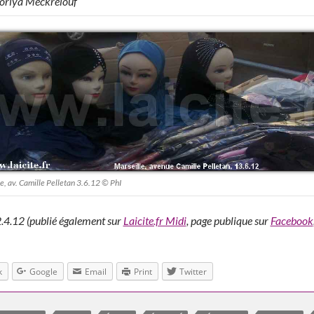
Horiya Meckrelouf
le, av. Camille Pelletan 3.6.12 © PhI
2.4.12 (publié également sur
Laicite.fr Midi
, page publique sur
Facebook
k
Google
Email
Print
Twitter