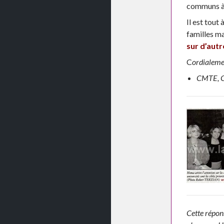
communs à
Il est tout
familles m
sur d’autr
C
ordialeme
CMTE, C
Cette répon