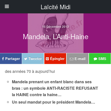
Laïcité Midi
15 Décembre 2013
Mandela, L’Anti-Haine
Partager
Tweeter
Épingler
E-mail
SMS
des années 70 à aujourd’hui
Mandela prenant un enfant blanc dans ses
bras : un symbole ANTI-RACISTE REFUSANT
la HAINE contre la haine…
Un seul mandat pour le président Mandela…