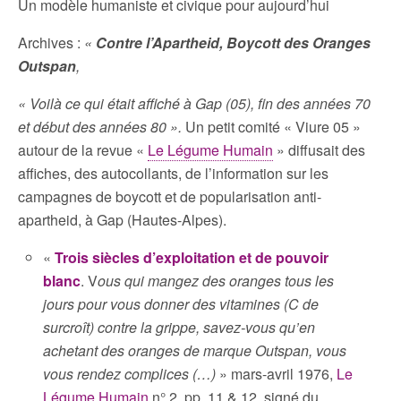
Un modèle humaniste et civique pour aujourd’hui
Archives :
«
Contre l’Apartheid, Boycott des Oranges
Outspan
,
« Voilà ce qui était affiché à Gap (05), fin des années 70
et début des années 80 ».
Un petit comité « Viure 05 »
autour de la revue «
Le Légume Humain
» diffusait des
affiches, des autocollants, de l’information sur les
campagnes de boycott et de popularisation anti-
apartheid, à Gap (Hautes-Alpes).
«
Trois siècles d’exploitation et de pouvoir
blanc
. V
ous qui mangez des oranges tous les
jours pour vous donner des vitamines (C de
surcroît) contre la grippe, savez-vous qu’en
achetant des oranges de marque Outspan, vous
vous rendez complices (…)
» mars-avril 1976,
Le
Légume Humain
n° 2, pp. 11 & 12, signé du