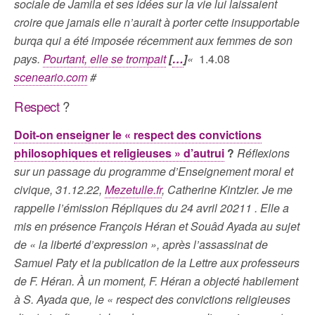
sociale de Jamila et ses idées sur la vie lui laissaient
croire que jamais elle n’aurait à porter cette insupportable
burqa qui a été imposée récemment aux femmes de son
pays.
Pourtant, elle se trompait
[
…
]
«
1.4.08
sceneario.com
#
Respect
?
Doit-on enseigner le « respect des convictions
philosophiques et religieuses » d’autrui
?
Réflexions
sur un passage du programme d’Enseignement moral et
civique, 31.12.22,
Mezetulle.fr
, Catherine Kintzler. Je me
rappelle l’émission Répliques du 24 avril 20211 . Elle a
mis en présence François Héran et Souâd Ayada au sujet
de « la liberté d’expression », après l’assassinat de
Samuel Paty et la publication de la Lettre aux professeurs
de F. Héran. À un moment, F. Héran a objecté habilement
à S. Ayada que, le « respect des convictions religieuses