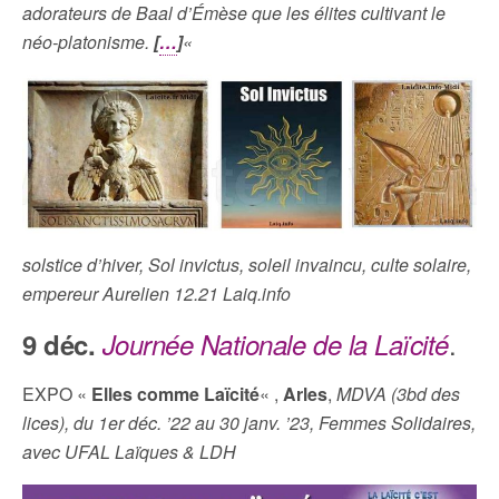
adorateurs de Baal d’Émèse que les élites cultivant le
néo-platonisme.
[
…
]
«
solstice d’hiver, Sol invictus, soleil invaincu, culte solaire,
empereur Aurelien 12.21 Laiq.info
.
9 déc.
Journée Nationale de la Laïcité
EXPO «
Elles comme Laïcité
« ,
Arles
,
MDVA (3bd des
lices), du 1er déc. ’22 au 30 janv. ’23, Femmes Solidaires,
avec UFAL Laïques & LDH