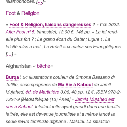
islamophobes.
[
…
]
«
Foot
&
Religion
«
Foot & Religion, liaisons dangereuses
?
» mai
2022,
After Foot n° 5
, trimestriel, 13,90 €, 146 pp. « La foi rend-
elle plus fort ? ; Le grand écart du Qatar ; Ligue 1. La
laïcité mise à mal ; Le Brésil aux mains ses Evangéliques
[
…
]
»
Afghanistan «
bâché
«
Burqa
!
24 illustrations couleur de Simona Bassano di
Tufillo, accompagnées de
Ma Vie à Kaboul
de Jamil
Mujahed,
éd. de Martinière
3.08, 48 pp. 12 €, ISBN 978-2-
7324-9 [Mediathèque (13) Arles]
«
Jamila Mujahed est
née à Kaboul
. Intellectuelle ayant grandi dans une famille
lettrée, elle est devenue journaliste et a même lancé la
seule revue féministe afghane : Malalai. La situation