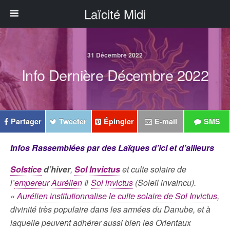
Laïcité Midi
31 Décembre 2022
Info Dernière Décembre 2022
Partager
Tweeter
Épingler
E-mail
SMS
Infos Rassemblées par des Laïques d’ici et d’ailleurs
Solstice
d’hiver
,
Sol Invictus
et culte solaire de
l’
empereur Aurélien
#
Sol invictus
(Soleil invaincu).
«
Aurélien institutionnalise le culte solaire de Sol Invictus
,
divinité très populaire dans les armées du Danube, et à
laquelle peuvent adhérer aussi bien les Orientaux