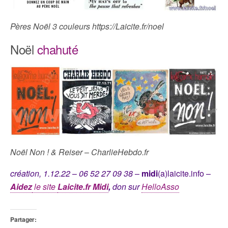
Pères Noël 3 couleurs https://Laicite.fr/noel
Noël
chahuté
Noël Non ! & Reiser
–
CharlieHebdo.fr
création, 1.12.22
–
06 52 27 09 38
–
midi
(a)laicite.info –
Aidez
le site
Laicite.fr Midi
,
don sur
HelloAsso
Partager: