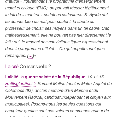
d’autrui » figurant dans le programme d’enseignement
moral et civique (EMC), on pouvait récuser légitimement
le fait de « montrer » certaines caricatures. S. Ayada dut
se donner bien du mal pour soutenir la liberté du
professeur de choisir ses moyens dans un tel cadre. Car,
malheureusement, elle ne pouvait pas nier directement le
fait : oui, le respect des convictions figure expressément
dans le programme officiel… Ce qui appelle quelques
remarques.
[
…
]
«
Laïcité
Consensuelle ?
Laïcité, la guerre sainte de la République
, 1
0.11.15
HuffingtonPost.fr
, Samuel Metias (ancien Maire-Adjoint de
Colombes (92), ancien membre d’En Marche et du
Mouvement Radical, candidat indépendant et citoyen aux
municipales). Posons-nous les seules questions qui
comptent: quelles sont nos valeurs communes autour de