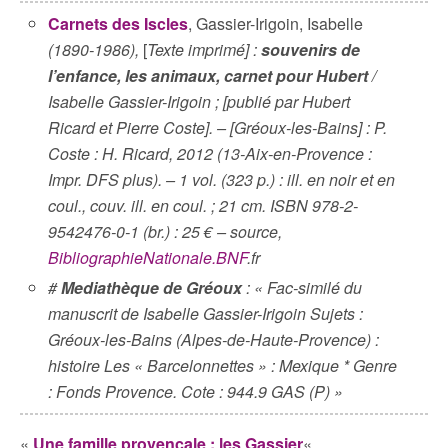
Carnets des Iscles
, Gassier-Irigoin, Isabelle
(1890-1986),
[
Texte imprimé] :
souvenirs de
l’enfance, les animaux, carnet pour Hubert
/
Isabelle Gassier-Irigoin ; [publié par Hubert
Ricard et Pierre Coste]. – [Gréoux-les-Bains] : P.
Coste : H. Ricard, 2012 (13-Aix-en-Provence :
Impr. DFS plus). – 1 vol. (323 p.) : ill. en noir et en
coul., couv. ill. en coul. ; 21 cm. ISBN 978-2-
9542476-0-1 (br.) : 25 € – source,
BibliographieNationale.BNF
.fr
#
Mediathèque de Gréoux
: « Fac-similé du
manuscrit de Isabelle Gassier-Irigoin Sujets :
Gréoux-les-Bains (Alpes-de-Haute-Provence) :
histoire Les « Barcelonnettes » : Mexique * Genre
: Fonds Provence. Cote : 944.9 GAS (P) »
«
Une famille provençale : les Gassier
«
,