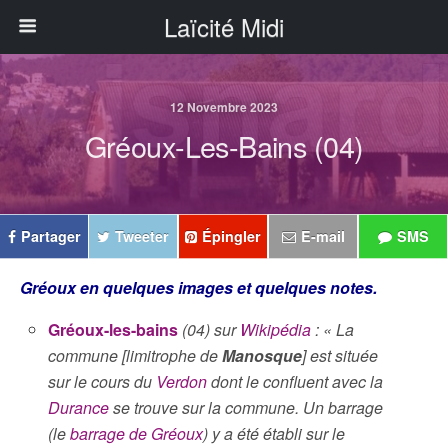
Laïcité Midi
12 Novembre 2023
Gréoux-Les-Bains (04)
Partager
Tweeter
Épingler
E-mail
SMS
Gréoux en quelques images et quelques notes.
Gréoux-les-bains
(04) sur
Wikipédia
: « La
commune [limitrophe de
Manosque
] est située
sur le cours du
Verdon
dont le confluent avec la
Durance
se trouve sur la commune. Un barrage
(le
barrage de Gréoux
) y a été établi sur le