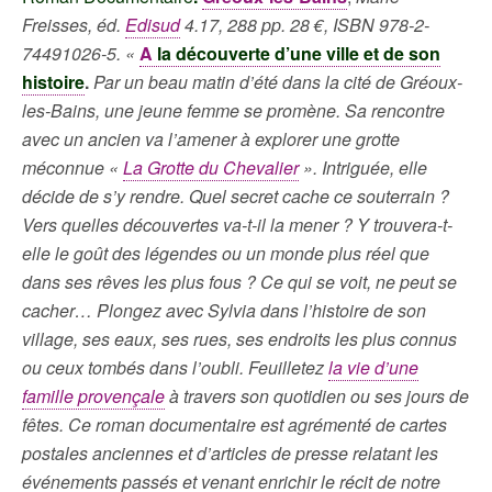
Freisses, éd.
Edisud
4.17, 288 pp. 28 €, ISBN
978-2-
74491026-5
. «
A
la découverte d’une ville et de son
histoire
.
Par un beau matin d’été dans la cité de Gréoux-
les-Bains, une jeune femme se promène. Sa rencontre
avec un ancien va l’amener à explorer une grotte
méconnue «
La Grotte du Chevalier
». Intriguée, elle
décide de s’y rendre. Quel secret cache ce souterrain ?
Vers quelles découvertes va-t-il la mener ? Y trouvera-t-
elle le goût des légendes ou un monde plus réel que
dans ses rêves les plus fous ? Ce qui se voit, ne peut se
cacher… Plongez avec Sylvia dans l’histoire de son
village, ses eaux, ses rues, ses endroits les plus connus
ou ceux tombés dans l’oubli. Feuilletez
la vie d’une
famille provençale
à travers son quotidien ou ses jours de
fêtes. Ce roman documentaire est agrémenté de cartes
postales anciennes et d’articles de presse relatant les
événements passés et venant enrichir le récit de notre