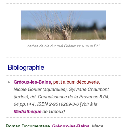
barbes de blé dur (04) Gréoux 22.6.13 © PhI
Bibliographie
Gréoux-les-Bains
,
petit album découverte,
Nicole Gorlier (aquarelles), Sylviane Chaumont
(textes), éd. Connaissance de la Provence 5.04,
64 pp.14 €, ISBN 2-9519269-3-6 [Voir à la
Mediathèque
de Gréoux]
Roman Documentaire
.
Gréoux-les-Bains
,
Marie