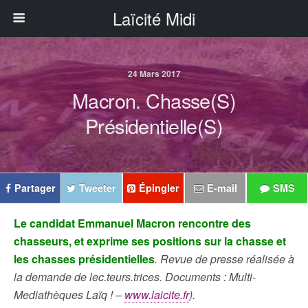
Laïcité Midi
24 Mars 2017
Macron. Chasse(s)
Présidentielle(s)
Partager
Tweeter
Épingler
E-mail
SMS
Le candidat Emmanuel Macron rencontre des
chasseurs, et exprime ses positions sur la chasse et
les chasses présidentielles
. Revue de presse réalisée à
la demande de lec.teurs.trices. Documents : Multi-
Mediathèques Laïq ! –
www.laicite.fr
).