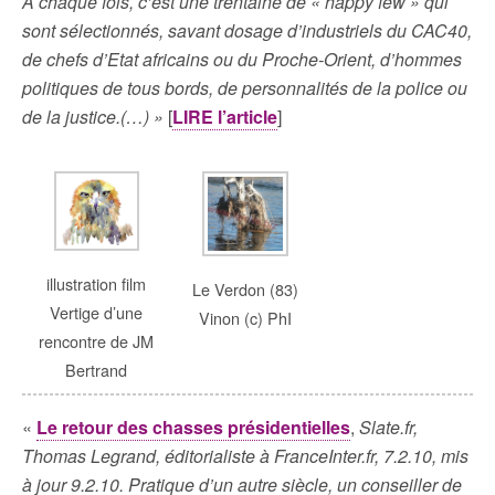
A chaque fois, c’est une trentaine de « happy few » qui
sont sélectionnés, savant dosage d’industriels du CAC40,
de chefs d’Etat africains ou du Proche-Orient, d’hommes
politiques de tous bords, de personnalités de la police ou
de la justice.(…) »
[
LIRE l’article
]
illustration film
Le Verdon (83)
Vertige d’une
Vinon (c) PhI
rencontre de JM
Bertrand
«
Le retour des chasses présidentielles
,
Slate.fr,
Thomas Legrand, éditorialiste à FranceInter.fr, 7.2.10, mis
à jour 9.2.10. Pratique d’un autre siècle, un conseiller de