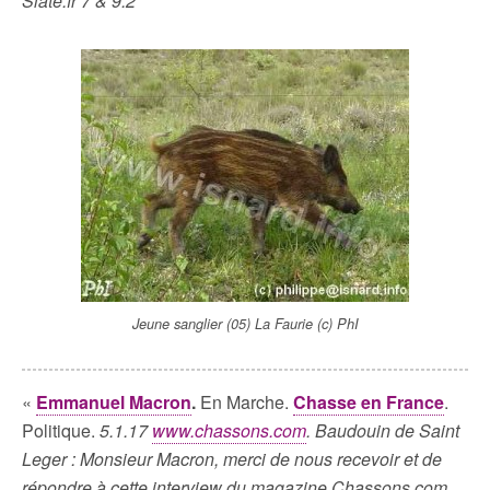
Slate.fr 7 & 9.2
Jeune sanglier (05) La Faurie (c) PhI
«
Emmanuel Macron
.
En Marche.
Chasse en France
.
Politique.
5.1.17
www.chassons.com
. Baudouin de Saint
Leger : Monsieur Macron, merci de nous recevoir et de
répondre à cette interview du magazine Chassons.com.