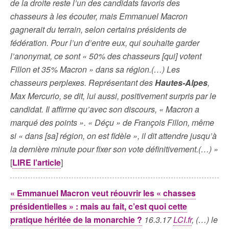
de la droite reste l’un des candidats favoris des
chasseurs à les écouter, mais Emmanuel Macron
gagnerait du terrain, selon certains présidents de
fédération. Pour l’un d’entre eux, qui souhaite garder
l’anonymat, ce sont « 50% des chasseurs [qui] votent
Fillon et 35% Macron » dans sa région.(…) Les
chasseurs perplexes. Représentant des
Hautes-Alpes
,
Max Mercurio, se dit, lui aussi, positivement surpris par le
candidat. Il affirme qu’avec son discours, « Macron a
marqué des points ». « Déçu » de François Fillon, même
si « dans [sa] région, on est fidèle », il dit attendre jusqu’à
la dernière minute pour fixer son vote définitivement.(…) »
[
LIRE l’article
]
« Emmanuel Macron veut réouvrir les « chasses
présidentielles » : mais au fait, c’est quoi cette
pratique héritée de la monarchie ?
16.3.17
LCI.fr
, (…) le