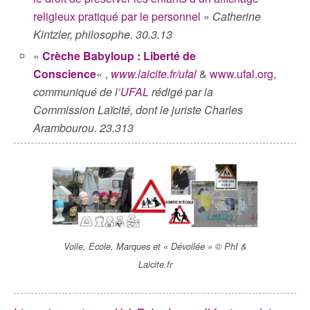
religieux pratiqué par le personnel
»
Catherine
Kintzler, philosophe. 30.3.13
«
Crèche Babyloup : Liberté de
Conscience
« ,
www.laicite.fr/ufal
&
www.ufal.org
,
communiqué de l’
UFAL
rédigé par la
Commission Laïcité, dont le juriste Charles
Arambourou. 23.313
Voile, Ecole, Marques et « Dévoilée » © PhI &
Laicite.fr