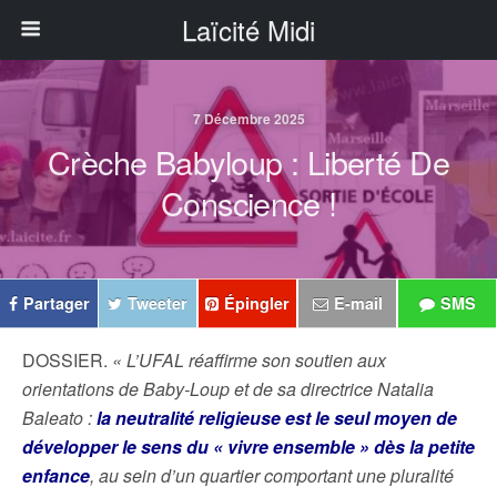
Laïcité Midi
7 Décembre 2025
Crèche Babyloup : Liberté De
Conscience !
Partager
Tweeter
Épingler
E-mail
SMS
DOSSIER.
« L’UFAL réaffirme son soutien aux
orientations de Baby-Loup et de sa directrice Natalia
Baleato :
la neutralité religieuse est le seul moyen de
développer le sens du « vivre ensemble » dès la petite
enfance
, au sein d’un quartier comportant une pluralité