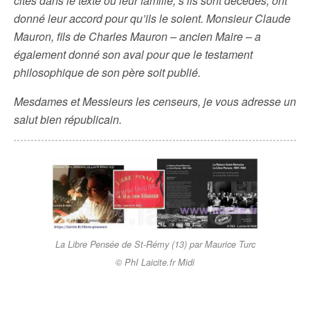
cités dans le texte ou leur famille, s’ils sont décédés, ont
donné leur accord pour qu’ils le soient. Monsieur Claude
Mauron, fils de Charles Mauron – ancien Maire – a
également donné son aval pour que le testament
philosophique de son père soit publié.
Mesdames et Messieurs les censeurs, je vous adresse un
salut bien républicain.
La Libre Pensée de St-Rémy (13) par Maurice Turc
© PhI Laicite.fr Midi