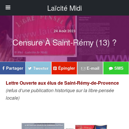
Laïcité Midi
24 Août 2023
Censure À Saint-Rémy (13) ?
Partager
Tweeter
Épingler
E-mail
SMS
Lettre Ouverte aux élus de Saint-Rémy-de-Provence
(refus d’une publication historique sur la libre-pensée
locale)