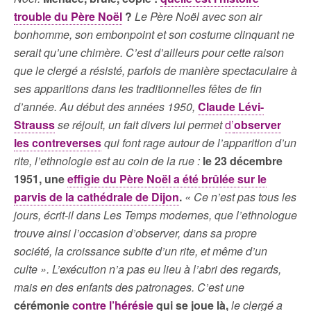
trouble du Père Noël
?
Le Père Noël avec son air
bonhomme, son embonpoint et son costume clinquant ne
serait qu’une chimère. C’est d’ailleurs pour cette raison
que le clergé a résisté, parfois de manière spectaculaire à
ses apparitions dans les traditionnelles fêtes de fin
d’année. Au début des années 1950,
Claude Lévi-
Strauss
se réjouit, un fait divers lui permet
d’
observer
les contreverses
qui font rage autour de l’apparition d’un
rite, l’ethnologie est au coin de la rue :
le 23 décembre
1951, une
effigie du Père Noël a été brûlée sur le
parvis de la cathédrale de Dijon
.
« Ce n’est pas tous les
jours, écrit-il dans Les Temps modernes, que l’ethnologue
trouve ainsi l’occasion d’observer, dans sa propre
société, la croissance subite d’un rite, et même d’un
culte ». L’exécution n’a pas eu lieu à l’abri des regards,
mais en des enfants des patronages. C’est une
cérémonie
contre l’hérésie
qui se joue là,
le clergé a