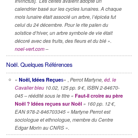
Invinctus]. Les celtes avaient adopté un
calendrier basé sur les cycles lunaires. A chaque
mois lunaire était associé un arbre, l’épicéa fut
celui du 24 décembre. Pour le rite païen du
solstice d’hiver, un arbre symbole de vie était
décoré avec des fruits, des fleurs et du blé ».
noel-vert.com
–
Noël. Quelques Références
«
Noël, Idées Reçue
s
« ,
Perrot Martyne,
éd. le
Cavalier bleu
10.02, 125 pp. 9 €, ISBN 2-84670-
045 – réédité sous le titre «
Faut-il croire au père
Noël ? Idées reçues sur Noël
»
160 pp. 12 €,
EAN
978-2-846703345 «
Martyne Perrot est
sociologue et ethnologue, membre du Centre
Edgar Morin au CNRS ».