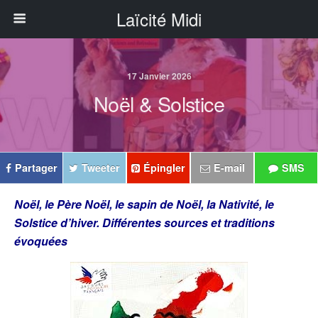
Laïcité Midi
17 Janvier 2026
Noël & Solstice
Partager
Tweeter
Épingler
E-mail
SMS
Noël, le Père Noël, le sapin de Noël, la Nativité, le
Solstice d’hiver. Différentes sources et traditions
évoquées