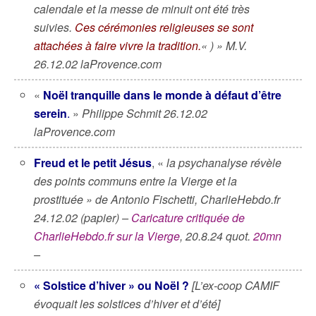
calendale et la messe de minuit ont été très
suivies.
Ces cérémonies religieuses se sont
attachées à faire vivre la tradition.
« ) » M.V.
26.12.02 laProvence.com
«
Noël tranquille dans le monde à défaut d’être
serein
.
»
Philippe Schmit 26.12.02
laProvence.com
Freud et le petit Jésus
, «
la psychanalyse révèle
des points communs entre la Vierge et la
prostituée » de Antonio Fischetti, CharlieHebdo.fr
24.12.02 (papier) –
Caricature critiquée de
CharlieHebdo.fr sur la Vierge
, 20.8.24 quot.
20mn
–
« Solstice d’hiver » ou Noël ?
[L’ex-coop CAMIF
évoquait les solstices d’hiver et d’été]