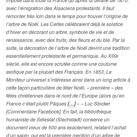
imposé dans toute la France qu’après la défaite de 1870,
avec l’émigration des Alsaciens protestants. Il faut
remonter très loin dans le temps pour trouver l’origine de
l’arbre de Noël. Les Celtes célébraient déjà le solstice
d’hiver en décorant un arbre, symbole de vie et de
renaissance, avec des fruits, des fleurs et du blé. Par la
suite, la décoration de l’arbre de Noël devint une tradition
essentiellement protestante et germanique. Au XIXe
siècle, elle est encore scrutée comme une coutume
exotique par la plupart des Français. En 1853, Le
Moniteur universel s’intéresse ainsi dans un long article à
cette façon particulière de fêter Noël, « première » des
fêtes chrétiennes dans le nord de l’Europe (alors qu’en
France c’était plutôt Pâques
[
…
]
» – Luc Stocker
[Commentaire Facebook]. En fait, la bibliothèque
humaniste de Sélestat (Slechstadt) conserve un
document vieux de 500 ans exactement, relatant l’achat
d’un sapin, qui est la première mention d’un arbre de