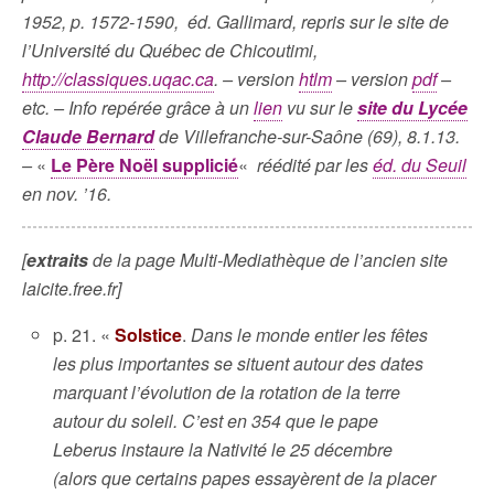
1952, p. 1572-1590, éd. Gallimard, repris sur le site de
l’Université du Québec de Chicoutimi,
http://classiques.uqac.ca
. –
version
htlm
– version
pdf
–
etc. –
Info repérée grâce à un
lien
vu sur le
site du Lycée
Claude Bernard
de Villefranche-sur-Saône (69), 8.1.13.
–
«
Le Père Noël supplicié
«
réédité par les
éd. du Seuil
en nov. ’16.
[
extraits
de la page Multi-Mediathèque de l’ancien site
laicite.free.fr]
p. 21. «
Solstice
.
Dans le monde entier les fêtes
les plus importantes se situent autour des dates
marquant l’évolution de la rotation de la terre
autour du soleil. C’est en 354 que le pape
Leberus instaure la Nativité le 25 décembre
(alors que certains papes essayèrent de la placer