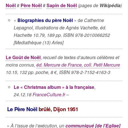
Noël
#
Père Noël
#
Sapin de Noël
(pages de
Wikipédia
)
«
Biographies du père Noël
» d
e Catherine
Lepagnol, illustrations de Agnès Vachette, éd.
Hachette 10.79, 189 pp. ISBN 978-2010066252
[Mediathèque (13) Arles]
Le Goût de Noël
,
recueil de textes d’auteurs célèbres et
moins connus,
éd. Mercure de France, coll. Petit Mercure
10.15, 132 pp. poche, 8 €, ISBN 978-2-7152-4163-3
Le « Christmas album » à la française
,
24.12.18
FranceCulture.fr
–
Le Père Noël
brûlé, Dijon 1951
»
À l’issue de l’exécution, un
communiqué [de l’Eglise]