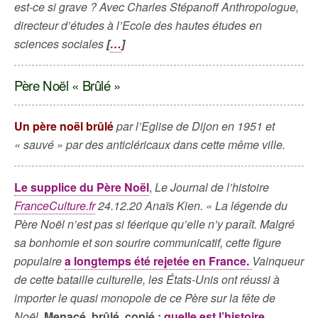
est-ce si grave ? Avec Charles Stépanoff Anthropologue,
directeur d’études à l’Ecole des hautes études en
sciences sociales
[
…
]
Père Noël « Brûlé »
Un père noël brûlé
par l’Eglise de Dijon en 1951 et
« sauvé » par des anticléricaux dans cette même ville.
Le supplice du Père Noël
,
Le Journal de l’histoire
FranceCulture.fr
24.12.20 Anaïs Kien. « La légende du
Père Noël n’est pas si féerique qu’elle n’y paraît. Malgré
sa bonhomie et son sourire communicatif, cette figure
populaire
a longtemps été rejetée en France.
Vainqueur
de cette bataille culturelle, les États-Unis ont réussi à
importer le quasi monopole de ce Père sur la fête de
Noël.
Menacé, brûlé, copié :
quelle est l’histoire