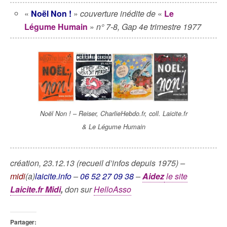
«
Noël Non !
»
couverture inédite de
«
Le
Légume Humain
»
n° 7-8, Gap 4e trimestre 1977
Noël Non ! – Reiser, CharlieHebdo.fr, coll. Laicite.fr
& Le Légume Humain
création, 23.12.13 (recueil d’infos depuis 1975) –
midi
(a)
laicite.info
–
06 52 27 09 38
–
Aidez
le site
Laicite.fr Midi
,
don sur
HelloAsso
Partager: