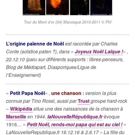
Tour du Mont d’or (04) Manosque 2010-2011 © PhI
L’origine païenne de Noël
est racontée par Charles
Conte (solstice païen ?), dans «
Joyeux Noël Laïque !
« ,
22.12.10 (paru sur différents supports : libres-penseurs,
Blog de Médiapart, Diasporiques/Ligue de
l’Enseignement)
«
Petit Papa Noël
« ,
une chanson
:
version la plus
connue par Tino Rossi, aussi par
Trust
groupe hard-rock
–
Wikipédia
situe une des naissances de la chanson à
Marseille
en 1944
.
laNouvelleRépublique.fr
évoque
1916… «
Petit Noël, rends-moi papa qui est au ciel !
»
LaNouvelleRepublique.fr 16.12.16 & 2.6.17 – La fille du