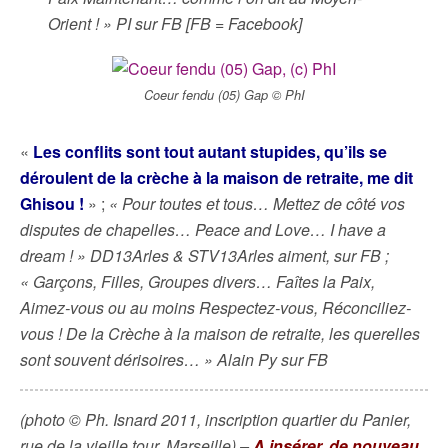
Orient ! » PI sur FB [FB = Facebook]
Coeur fendu (05) Gap © PhI
«
Les conflits sont tout autant stupides, qu’ils se
déroulent de la crèche à la maison de retraite, me dit
Ghisou !
» ;
« Pour toutes et tous… Mettez de côté vos
disputes de chapelles… Peace and Love… I have a
dream ! » DD13Arles & STV13Arles aiment, sur FB ;
« Garçons, Filles, Groupes divers… Faîtes la Paix,
Aimez-vous ou au moins Respectez-vous, Réconciliez-
vous ! De la Crèche à la maison de retraite, les querelles
sont souvent dérisoires… » Alain Py sur FB
(photo © Ph. Isnard 2011, inscription quartier du Panier,
rue de la vieille tour, Marseille) –
A insérer, de nouveau