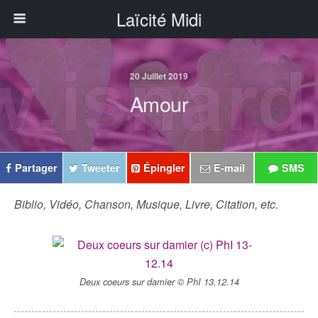
Laïcité Midi
20 Juillet 2019
Amour
Partager
Tweeter
Épingler
E-mail
SMS
Biblio, Vidéo, Chanson, Musique, Livre, Citation, etc.
Deux coeurs sur damier © PhI 13.12.14