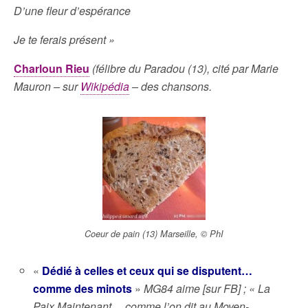
D’une fleur d’espérance
Je te ferais présent »
Charloun Rieu
(félibre du Paradou (13), cité par Marie
Mauron – sur
Wikipédia
– des chansons.
Coeur de pain (13) Marseille, © PhI
«
Dédié à celles et ceux qui se disputent…
comme des minots
»
MG84 aime [sur FB] ; « La
Paix Maintenant… comme l’on dit au Moyen-