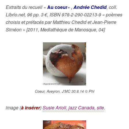
Extraits du recueil «
Au coeur
« ,
Andrée Chedid
, coll.
Librio.net, 96 pp. 3 €, ISBN 978-2-290-02213-9 « poèmes
choisis et préfacés par Matthieu Chedid et Jean-Pierre
Siméon » [2011, Mediathèque de Manosque, 04]
Coeur, Aveyron, J’MC 30.8.14 © PhI
image (
à insérer
)
Susie Arioli, jazz Canada, site
.