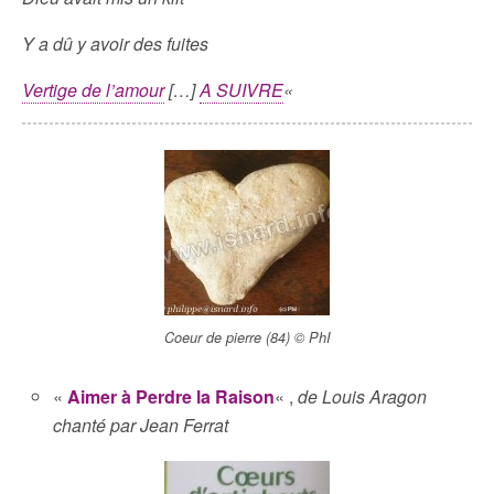
Y a dû y avoir des fuites
Vertige de l’amour
[…]
A SUIVRE
«
Coeur de pierre (84) © PhI
«
Aimer à Perdre la Raison
« ,
de Louis Aragon
chanté par Jean Ferrat