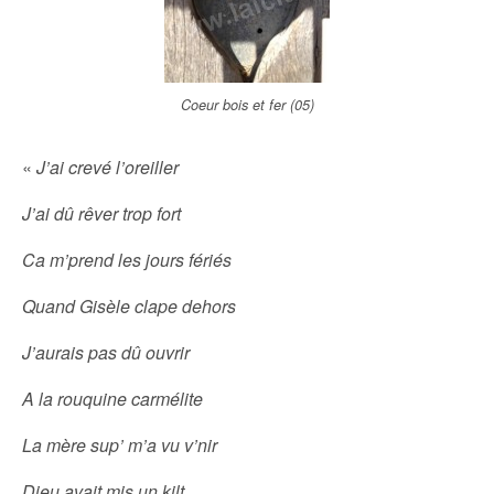
Coeur bois et fer (05)
«
J’ai crevé l’oreiller
J’ai dû rêver trop fort
Ca m’prend les jours fériés
Quand Gisèle clape dehors
J’aurais pas dû ouvrir
A la rouquine carmélite
La mère sup’ m’a vu v’nir
Dieu avait mis un kilt