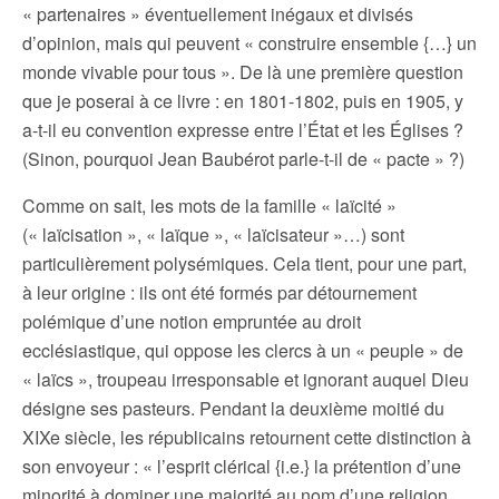
« partenaires » éventuellement inégaux et divisés
d’opinion, mais qui peuvent « construire ensemble {…} un
monde vivable pour tous ». De là une première question
que je poserai à ce livre : en 1801-1802, puis en 1905, y
a-t-il eu convention expresse entre l’État et les Églises ?
(Sinon, pourquoi Jean Baubérot parle-t-il de « pacte » ?)
Comme on sait, les mots de la famille « laïcité »
(« laïcisation », « laïque », « laïcisateur »…) sont
particulièrement polysémiques. Cela tient, pour une part,
à leur origine : ils ont été formés par détournement
polémique d’une notion empruntée au droit
ecclésiastique, qui oppose les clercs à un « peuple » de
« laïcs », troupeau irresponsable et ignorant auquel Dieu
désigne ses pasteurs. Pendant la deuxième moitié du
XIXe siècle, les républicains retournent cette distinction à
son envoyeur : « l’esprit clérical {i.e.} la prétention d’une
minorité à dominer une majorité au nom d’une religion.