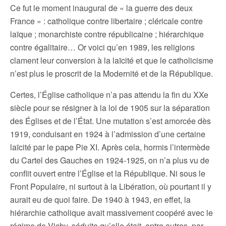
Ce fut le moment inaugural de « la guerre des deux
France » : catholique contre libertaire ; cléricale contre
laïque ; monarchiste contre républicaine ; hiérarchique
contre égalitaire… Or voici qu’en 1989, les religions
clament leur conversion à la laïcité et que le catholicisme
n’est plus le proscrit de la Modernité et de la République.
Certes, l’Église catholique n’a pas attendu la fin du XXe
siècle pour se résigner à la loi de 1905 sur la séparation
des Églises et de l’État. Une mutation s’est amorcée dès
1919, conduisant en 1924 à l’admission d’une certaine
laïcité par le pape Pie XI. Après cela, hormis l’intermède
du Cartel des Gauches en 1924-1925, on n’a plus vu de
conflit ouvert entre l’Église et la République. Ni sous le
Front Populaire, ni surtout à la Libération, où pourtant il y
aurait eu de quoi faire. De 1940 à 1943, en effet, la
hiérarchie catholique avait massivement coopéré avec le
régime de Vichy, séduite qu’elle était, entre autres, par