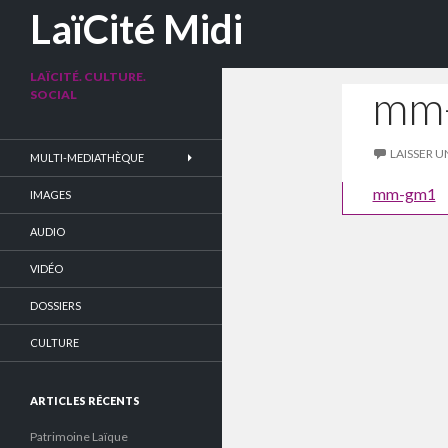
Recherche
LaïCité Midi
LAÏCITÉ. CULTURE.
mm
SOCIAL
LAISSER 
MULTI-MEDIATHÈQUE
mm-gm1
IMAGES
AUDIO
VIDÉO
DOSSIERS
CULTURE
ARTICLES RÉCENTS
Patrimoine Laïque