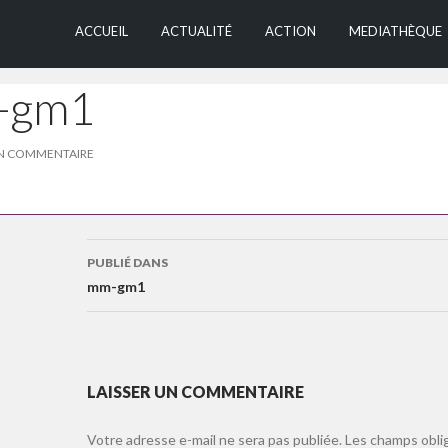
ALLER AU CONTEN
ACCUEIL
ACTUALITÉ
ACTION
MEDIATHÈQUE
-gm1
UN COMMENTAIRE
Navigation
PUBLIÉ DANS
des
mm-gm1
articles
LAISSER UN COMMENTAIRE
Votre adresse e-mail ne sera pas publiée.
Les champs obli