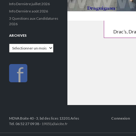
Info Dernière juillet 2026
Info Dernière août 2026
3 Questions aux Candidatures
2026
Drac’s, Dr
ARCHIVES
Archives
f
MDVA Boite 40 - 3, bd des lices 13201 Arles
Connexion
Tél. 06 52 27 09 38 -
1905(a)laicite.fr