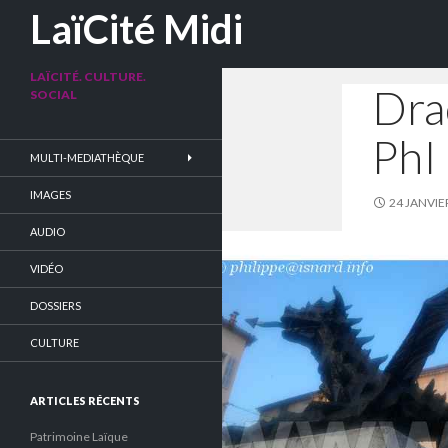
Recherche
LaïCité Midi
LAÏCITÉ. CULTURE.
Dra
SOCIAL
PhI
MULTI-MEDIATHÈQUE
IMAGES
24 JANVIE
AUDIO
VIDÉO
DOSSIERS
CULTURE
ARTICLES RÉCENTS
Patrimoine Laïque