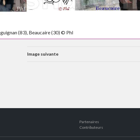
aguignan (83), Beaucaire (30) © PhI
Image suivante
Partenaires
Contributeurs