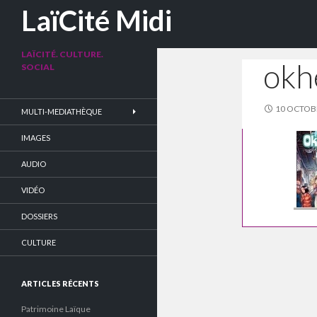
Recherche
LaïCité Midi
LAÏCITÉ. CULTURE.
okh
SOCIAL
10 OCTOB
MULTI-MEDIATHÈQUE
IMAGES
AUDIO
VIDÉO
DOSSIERS
CULTURE
ARTICLES RÉCENTS
Patrimoine Laïque