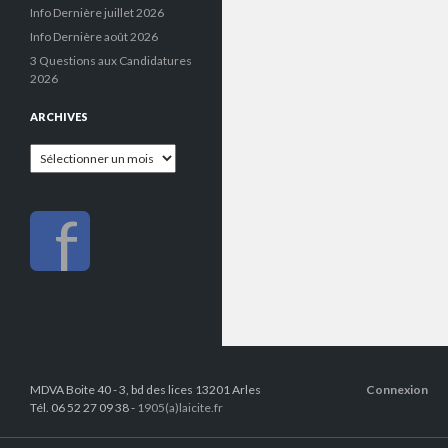
Info Dernière juillet 2026
Info Dernière août 2026
3 Questions aux Candidatures
2026
ARCHIVES
Archives
f
MDVA Boite 40 - 3, bd des lices 13201 Arles
Connexion
Tél. 06 52 27 09 38 -
1905(a)laicite.fr