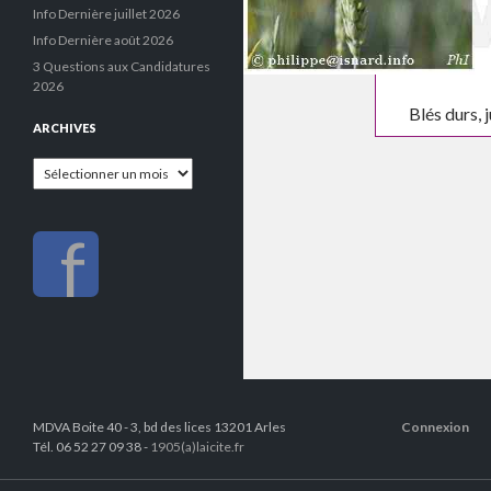
Info Dernière juillet 2026
Info Dernière août 2026
3 Questions aux Candidatures
2026
Blés durs,
ARCHIVES
Archives
f
MDVA Boite 40 - 3, bd des lices 13201 Arles
Connexion
Tél. 06 52 27 09 38 -
1905(a)laicite.fr