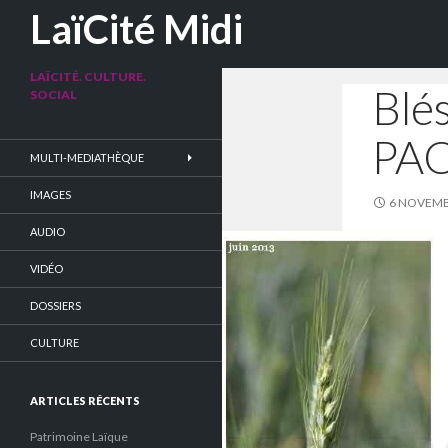
Recherche
LaïCité Midi
LAÏCITÉ. CULTURE.
Blé
SOCIAL
PAC
MULTI-MEDIATHÈQUE
IMAGES
6 NOVEMB
AUDIO
VIDÉO
DOSSIERS
CULTURE
ARTICLES RÉCENTS
Patrimoine Laïque