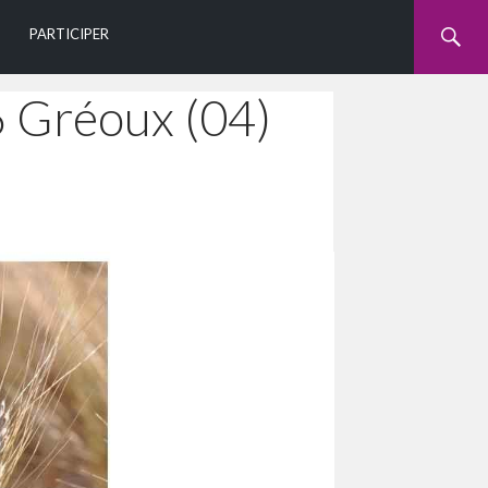
U
PARTICIPER
6 Gréoux (04)