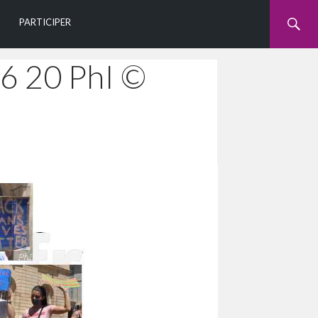
U
PARTICIPER
.6 20 PhI ©