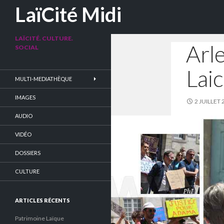
Recherche
LaïCité Midi
LAÏCITÉ. CULTURE.
Arl
SOCIAL
Laic
MULTI-MEDIATHÈQUE
IMAGES
2 JUILLET 
AUDIO
VIDÉO
DOSSIERS
CULTURE
ARTICLES RÉCENTS
Patrimoine Laïque