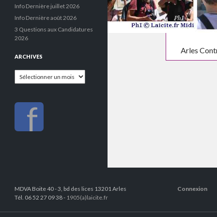
Info Dernière juillet 2026
Info Dernière août 2026
3 Questions aux Candidatures
2026
Arles Contr
ARCHIVES
Archives
f
MDVA Boite 40 - 3, bd des lices 13201 Arles
Connexion
Tél. 06 52 27 09 38 -
1905(a)laicite.fr