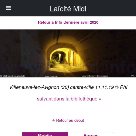
Laïcité Midi
Retour à Info Dernière avril 2020
Villeneuve-lez-Avignon (30) centre-ville 11.11.19 © PhI
suivant dans la bibliothèque »
Retour au début
Mobile
Bureau