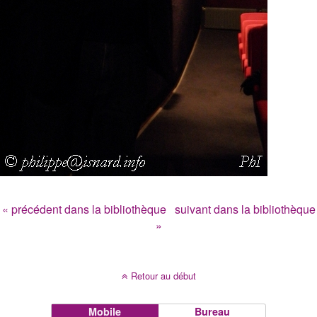
« précédent dans la bibliothèque
suivant dans la bibliothèque
»
Retour au début
Mobile
Bureau