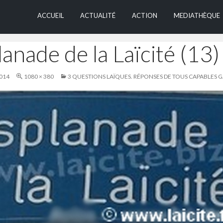
ALLER AU CONTEN
ACCUEIL
ACTUALITÉ
ACTION
MEDIATHÈQUE
anade de la Laïcité (13)
014
1080 × 380
3 QUESTIONS LAÏQUES. RÉPONSES DE TOUS CAPABLES 