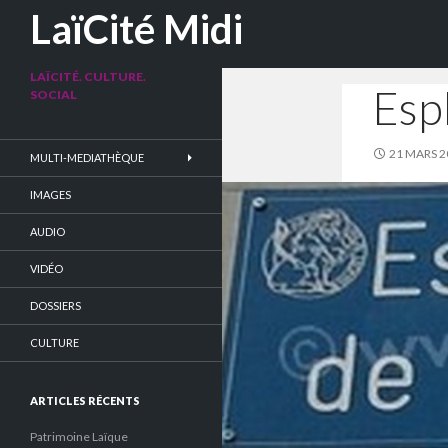
Recherche
LaïCité Midi
LAÏCITÉ. CULTURE.
Espl
SOCIAL
21 MARS 2
MULTI-MEDIATHÈQUE
IMAGES
AUDIO
VIDÉO
DOSSIERS
CULTURE
ARTICLES RÉCENTS
Patrimoine Laïque