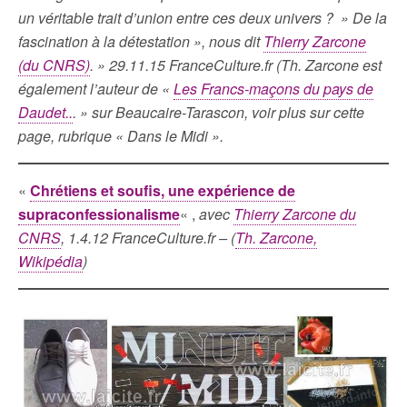
un véritable trait d’union entre ces deux univers ? » De la
fascination à la détestation », nous dit
Thierry Zarcone
(du CNRS)
. » 29.11.15 FranceCulture.fr (Th. Zarcone est
également l’auteur de «
Les Francs-maçons du pays de
Daudet..
. » sur Beaucaire-Tarascon, voir plus sur cette
page, rubrique « Dans le Midi ».
«
Chrétiens et soufis, une expérience de
supraconfessionalisme
« ,
avec
Thierry Zarcone du
CNRS
, 1.4.12 FranceCulture.fr – (
Th. Zarcone,
Wikipédia
)