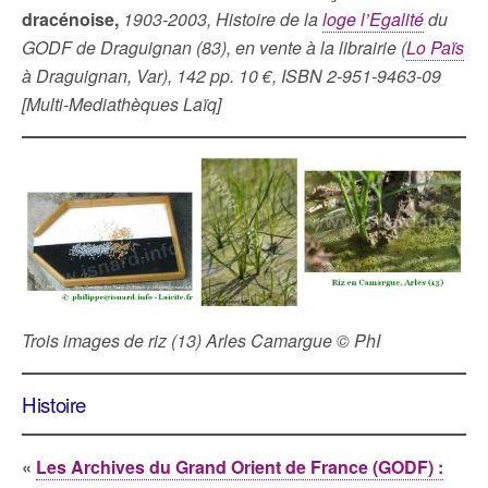
dracénoise,
1903-2003, Histoire de la
loge l’Egalité
du
GODF de Draguignan (83), en vente à la librairie (
Lo Païs
à Draguignan, Var), 142 pp. 10 €, ISBN 2-951-9463-09
[Multi-Mediathèques Laïq]
Trois images de riz (13) Arles Camargue © PhI
Histoire
«
Les Archives du Grand Orient de France (GODF) :