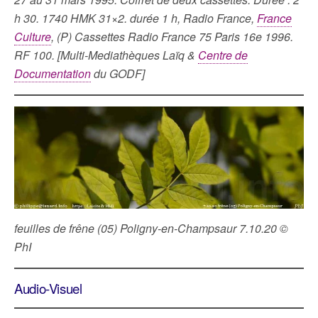
h 30. 1740 HMK 31×2. durée 1 h, Radio France,
France
Culture
, (P) Cassettes Radio France 75 Paris 16e 1996.
RF 100. [Multi-Mediathèques Laïq &
Centre de
Documentation
du GODF]
feuilles de frêne (05) Poligny-en-Champsaur 7.10.20 ©
PhI
Audio-Visuel