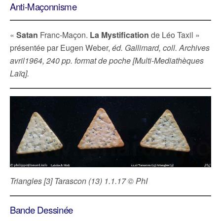
Anti-Maçonnisme
«
Satan
Franc-Maçon.
La Mystification
de Léo Taxil »
présentée par Eugen Weber,
éd. Gallimard, coll. Archives
avril1964, 240 pp. format de poche [Multi-Mediathèques
Laïq].
Triangles [3] Tarascon (13) 1.1.17 © PhI
Bande Dessinée