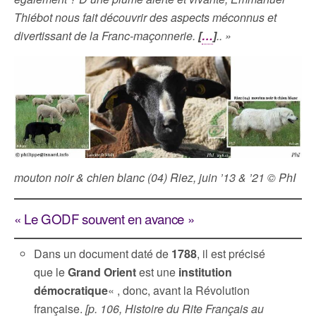
Thiébot nous fait découvrir des aspects méconnus et
divertissant de la Franc-maçonnerie.
[
…
]
.. »
mouton noir & chien blanc (04) Riez, juin ’13 & ’21 © PhI
« Le GODF souvent en avance »
Dans un document daté de
1788
, il est précisé
que le
Grand Orient
est une
institution
démocratique
« , donc, avant la Révolution
française.
[p. 106, Histoire du Rite Français au