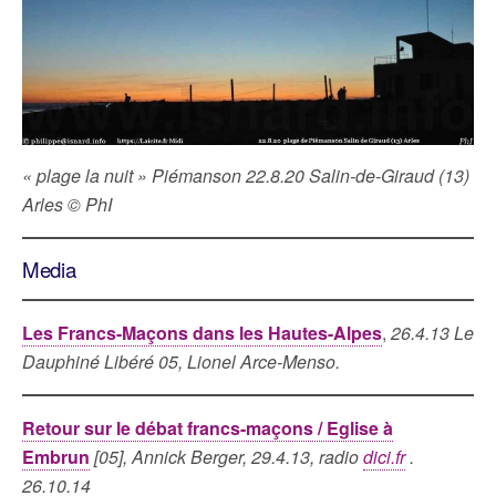
« plage la nuit » Piémanson 22.8.20 Salin-de-Giraud (13)
Arles © PhI
Media
Les Francs-Maçons dans les Hautes-Alpes
,
26.4.13 Le
Dauphiné Libéré 05, Lionel Arce-Menso.
Retour sur le débat francs-maçons / Eglise à
Embrun
[05], Annick Berger, 29.4.13, radio
dici.fr
.
26.10.14