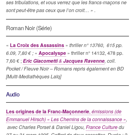
ses tribulations, et vous verrez que les francs-maçons ne
sont peut-être pas ceux que l’on croit… » .
Roman Noir (Série)
«
La Croix des Assassins
»
thriller n° 13760, 615 pp.
6.09, 7,80 € ;
«
Apocalyspe
» thriller n° 14132, 478 pp.
7,60 € ;
Eric Giacometti
&
Jacques Ravenne
, coll.
Pocket / Fleuve Noir – Romans repris également en BD
[Multi-Mediathèques Laïq]
Audio
Les origines de la Franc-Maçonnerie
,
émissions (de
Emmanuel Hirsch) « Les Chemins de la connaissance »
,
avec Charles Porset & Daniel Ligou,
France Culture
du
27 au 31 mars 1995. Coffret de deux cassettes. Durée : 2