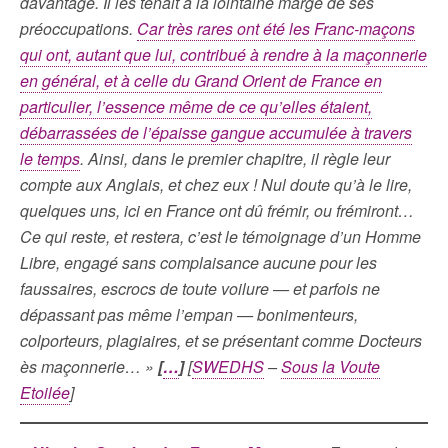
davantage. Il les tenait à la lointaine marge de ses
préoccupations.
Car très rares ont été les Franc-maçons
qui ont, autant que lui, contribué à rendre à la maçonnerie
en général, et à celle du Grand Orient de France en
particulier, l’essence même de ce qu’elles étaient,
débarrassées de l’épaisse gangue accumulée à travers
le temps
. Ainsi, dans le premier chapitre, il règle leur
compte aux Anglais, et chez eux ! Nul doute qu’à le lire,
quelques uns, ici en France ont dû frémir, ou frémiront…
Ce qui reste, et restera, c’est le témoignage d’un Homme
Libre, engagé sans complaisance aucune pour les
faussaires, escrocs de toute voilure — et parfois ne
dépassant pas même l’empan — bonimenteurs,
colporteurs, plagiaires, et se présentant comme Docteurs
ès maçonnerie… »
[
…
]
[
SWEDHS
–
Sous la Voute
Etoilée
]