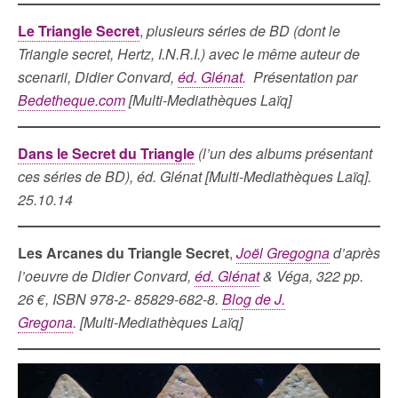
Le Triangle Secret
,
plusieurs séries de BD (dont le
Triangle secret, Hertz, I.N.R.I.) avec le même auteur de
scenarii, Didier Convard,
éd. Glénat
. Présentation par
Bedetheque.com
[Multi-Mediathèques Laïq]
Dans le Secret du Triangle
(l’un des albums présentant
ces séries de BD), éd. Glénat [Multi-Mediathèques Laïq].
25.10.14
Les Arcanes du Triangle Secret
,
Joël Gregogna
d’après
l’oeuvre de Didier Convard,
éd. Glénat
& Véga, 322 pp.
26 €, ISBN 978-2- 85829-682-8.
Blog de J.
Gregona
. [Multi-Mediathèques Laïq]