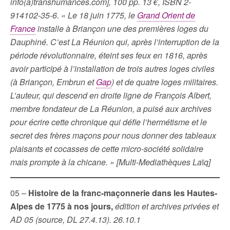
info(a)transhumances.com], 100 pp. 13 €, ISBN 2-
914102-35-6. « Le 18 juin 1775, le
Grand Orient de
France
installe à Briançon une des premières loges du
Dauphiné. C’est La Réunion qui, après l’interruption de la
période révolutionnaire, éteint ses feux en 1816, après
avoir participé à l’installation de trois autres loges civiles
(à Briançon, Embrun et
Gap
) et de quatre loges militaires.
L’auteur, qui descend en droite ligne de François Albert,
membre fondateur de La Réunion, a puisé aux archives
pour écrire cette chronique qui défie l’hermétisme et le
secret des frères maçons pour nous donner des tableaux
plaisants et cocasses de cette micro-société solidaire
mais prompte à la chicane. »
[Multi-Mediathèques La
ï
q]
05 –
Histoire de la franc-maçonnerie dans les Hautes-
Alpes de 1775 à nos jours,
édition et archives privées et
AD 05 (source, DL 27.4.13). 26.10.1