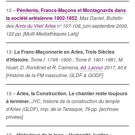
13 –
Pénitents, Francs-Maçons et Montagnards dans
la société arlésienne 1802-1852
,
Max Daniel, Bulletin
des
Amis du Vieil Arles
n° 107-108, juin-septembre 2000,
122 pp. [Multi-Mediathèques Laïq]
13-
La Franc-Maçonnerie en Arles, Trois Siècles
d’Histoire
,
Tome I 1749 -1900 ; Tome II 1901-1981, M.
Huart, D. Rondinet et R. Carmona,
éd. Lacour
2017, 40 €
[Histoire de la FM masculine, GLDF & GODF]
13 –
Arles, la Construction.
Le chantier reste toujours
à terminer
,
JYC, histoire de la construction du temple
d’Arles (GLDF), imp. de la Tarasque, 79 pp.
[archives
privées]
13 –
Historique de la loge « Humanité Justice »
,