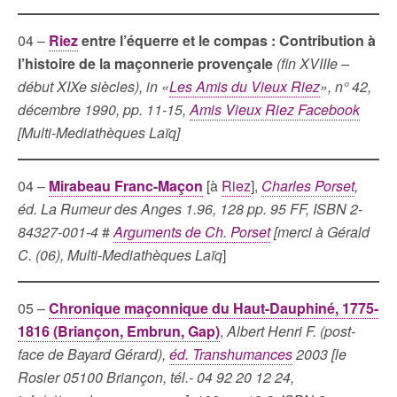
04 –
Riez
entre l’équerre et le compas : Contribution à
l’histoire de la maçonnerie provençale
(fin XVIIIe –
début XIXe siècles),
in «
Les Amis du Vieux Riez
», n° 42,
décembre 1990, pp. 11-15,
Amis Vieux Riez Facebook
[Multi-Mediathèques Laïq]
04 –
Mirabeau Franc-Maçon
[à
Riez
],
Charles Porset
,
éd. La Rumeur des Anges 1.96, 128 pp. 95 FF, ISBN 2-
84327-001-4
#
Arguments de Ch. Porset
[merci à Gérald
C. (06), Multi-Mediathèques Laïq
]
05 –
Chronique maçonnique du Haut-Dauphiné, 1775-
1816 (Briançon, Embrun, Gap)
,
Albert Henri F. (post-
face de Bayard Gérard),
éd. Transhumances
2003 [le
Rosier 05100 Briançon, tél.- 04 92 20 12 24,