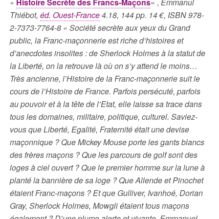
«
Histoire Secrète des Francs-Maçons
« ,
Emmanul
Thiébot,
éd. Ouest-France
4.18, 144 pp. 14 €, ISBN 978-
2-7373-7764-8 « Société secrète aux yeux du Grand
public, la Franc-maçonnerie est riche d’histoires et
d’anecdotes insolites : de Sherlock Holmes à la statut de
la Liberté, on la retrouve là où on s’y attend le moins…
Très ancienne, l’Histoire de la Franc-maçonnerie suit le
cours de l’Histoire de France. Parfois persécuté, parfois
au pouvoir et à la tête de l’Etat, elle laisse sa trace dans
tous les domaines, militaire, politique, culturel. Saviez-
vous que Liberté, Egalité, Fraternité était une devise
maçonnique ? Que Mickey Mouse porte les gants blancs
des frères maçons ? Que les parcours de golf sont des
loges à ciel ouvert ? Que le premier homme sur la lune à
planté la bannière de sa loge ? Que Allende et Pinochet
étaient Franc-maçons ? Et que Gulliver, Ivanhoé, Dorian
Gray, Sherlock Holmes, Mowgli étaient tous maçons
également ? D’une plume alerte et vivante, Emmanuel