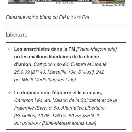
Fantaisie noir & blanc ou FM 8.16 © PhI
Libertaire
Les anarchistes dans la FM
[Franc-Maçonnerie]
ou les maillons libertaires de la chaîne
d’union
,
Campion Léo,éd. Culture et Liberté
25.9.69 [BP 40, Marseille 13e, St-Just], 242
pp. [Multi-Mediathèques Laïq]
Le drapeau noir, l’équerre et le compas,
Campion Léo,
éd.
Maison de la Solidarité et de la
Fraternité (Evry) et éd. Alternative Libertaire
(Bruxelles) 10.96, 176 pp. 80 FF, ISBN 2-
9510200-0-7
[Multi-Mediathèques Laïq]