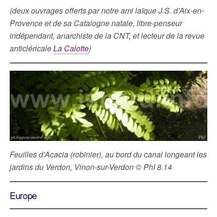
(deux ouvrages offerts par notre ami laïque J.S. d’Aix-en-
Provence et de sa Catalogne natale, libre-penseur
indépendant, anarchiste de la CNT, et lecteur de la revue
anticléricale
La Calotte
)
Feuilles d’Acacia (robinier), au bord du canal longeant les
jardins du Verdon, Vinon-sur-Verdon © PhI 8.14
Europe