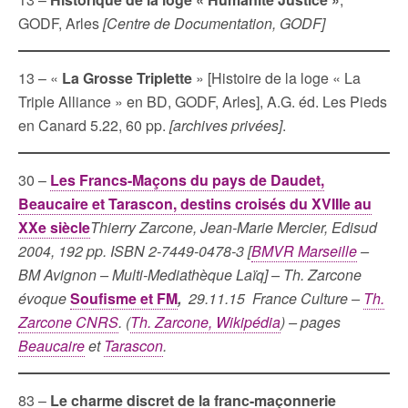
GODF, Arles
[Centre de Documentation, GODF]
13 – «
La Grosse Triplette
» [Histoire de la loge « La
Triple Alliance » en BD, GODF, Arles], A.G. éd. Les Pieds
en Canard 5.22, 60 pp.
[archives privées]
.
30 –
Les Francs-Maçons du pays de Daudet,
Beaucaire et Tarascon, destins croisés du XVIIIe au
XXe siècle
Thierry Zarcone, Jean-Marie Mercier, Edisud
2004, 192 pp. ISBN 2-7449-0478-3 [
BMVR Marseille
–
BM Avignon – Multi-Mediathèque Laïq] – Th. Zarcone
évoque
Soufisme et FM
,
29.11.15 France Culture –
Th.
Zarcone CNRS
. (
Th. Zarcone, Wikipédia
) – pages
Beaucaire
et
Tarascon
.
83 –
Le charme discret de la franc-maçonnerie