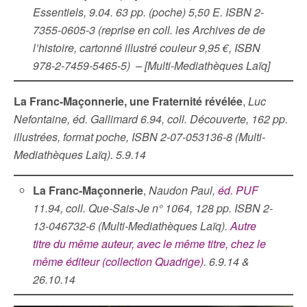
Essentiels, 9.04. 63 pp. (poche) 5,50 E. ISBN 2-
7355-0605-3 (reprise en coll. les Archives de de
l’histoire, cartonné illustré couleur 9,95 €, ISBN
978-2-7459-5465-5) – [Multi-Mediathèques Laïq]
La Franc-Maçonnerie, une Fraternité révélée
,
Luc
Nefontaine, éd. Gallimard 6.94, coll. Découverte, 162 pp.
illustrées, format poche, ISBN 2-07-053136-8 (Multi-
Mediathèques Laïq). 5.9.14
La Franc-Maçonnerie
,
Naudon Paul,
éd. PUF
11.94, coll. Que-Sais-Je n° 1064, 128 pp. ISBN 2-
13-046732-6 (Multi-Mediathèques Laïq).
Autre
titre du même auteur, avec le même titre, chez le
même éditeur (collection Quadrige)
. 6.9.14 &
26.10.14