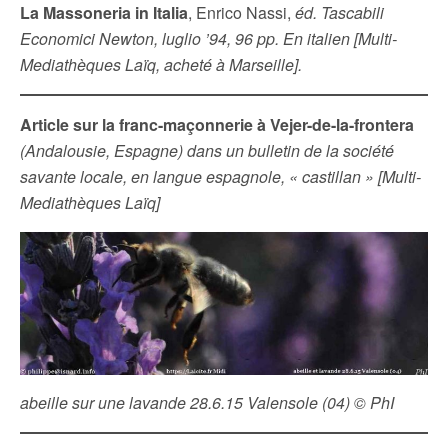
La Massoneria in Italia
, Enrico Nassi,
éd. Tascabili
Economici Newton, luglio ’94, 96 pp. En italien [Multi-
Mediathèques Laïq, acheté à Marseille].
Article sur la franc-maçonnerie à Vejer-de-la-frontera
(Andalousie, Espagne) dans un bulletin de la société
savante locale, en langue espagnole, « castillan » [Multi-
Mediathèques Laïq]
abeille sur une lavande 28.6.15 Valensole (04) © PhI